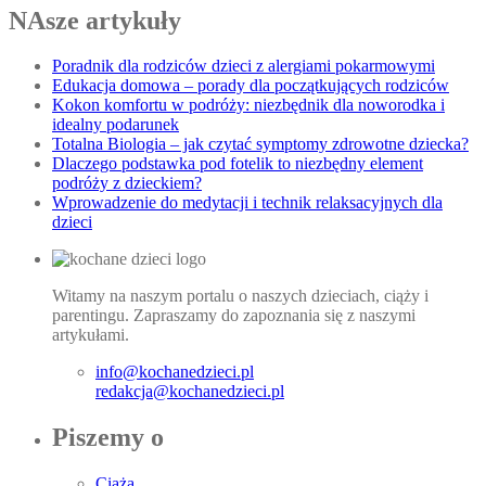
NAsze artykuły
Poradnik dla rodziców dzieci z alergiami pokarmowymi
Edukacja domowa – porady dla początkujących rodziców
Kokon komfortu w podróży: niezbędnik dla noworodka i
idealny podarunek
Totalna Biologia – jak czytać symptomy zdrowotne dziecka?
Dlaczego podstawka pod fotelik to niezbędny element
podróży z dzieckiem?
Wprowadzenie do medytacji i technik relaksacyjnych dla
dzieci
Witamy na naszym portalu o naszych dzieciach, ciąży i
parentingu. Zapraszamy do zapoznania się z naszymi
artykułami.
info@kochanedzieci.pl
redakcja@kochanedzieci.pl
Piszemy o
Ciąża