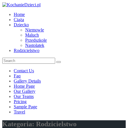
Home
Ciąża
Dziecko
Niemowle
Maluch
Przedszkole
Nastolatek
Rodzicielstwo
Contact Us
Faq
Gallery Details
Home Page
Our Gallery
Our Teams
Pricing
Sample Page
Travel
Kategoria:
Rodzicielstwo