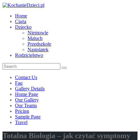
Home
Ciąża
Dziecko
Niemowle
Maluch
Przedszkole
Nastolatek
Rodzicielstwo
Contact Us
Faq
Gallery Details
Home Page
Our Gallery
Our Teams
Pricing
Sample Page
Travel
Totalna Biologia – jak czytać symptomy