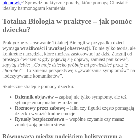
niemowlę
? Sprawdź praktyczne porady, które pomogą Ci ustalić
idealny harmonogram karmienia.
Totalna Biologia w praktyce – jak pomóc
dziecku?
Praktyczne zastosowanie Totalnej Biologii w przypadku dzieci
wymaga
wrażliwości i uważnej obserwacji
. To nie tylko teoria, ale
konkretne narzędzia, które możesz zastosować już dziś. Zacznij od
prostego ćwiczenia: gdy pojawią się objawy, zamiast panikować,
zapytaj siebie: „Co moje dziecko próbuje mi powiedzieć przez tę
chorobę?”
. To zmienia perspektywę z „zwalczania symptomów” na
„odczytywanie komunikatów”.
Skuteczne strategie pomocy dziecku:
Dziennik objawów
– zapisuj nie tylko symptomy, ale też
sytuacje emocjonalne w rodzinie
Rozmowy przez zabawę
– lalki czy figurki często pomagają
dziecku wyrazić trudne emocje
Rytuały bezpieczeństwa
– wspólne czytanie czy masaż
zmniejszają poziom stresu
Równowaga między podejściem holistycznym a