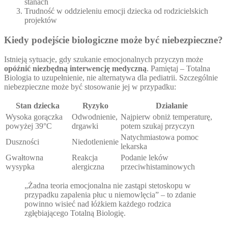
stanach
Trudność w oddzieleniu emocji dziecka od rodzicielskich
projektów
Kiedy podejście biologiczne może być niebezpieczne?
Istnieją sytuacje, gdy szukanie emocjonalnych przyczyn może
opóźnić niezbędną interwencję medyczną
. Pamiętaj – Totalna
Biologia to uzupełnienie, nie alternatywa dla pediatrii. Szczególnie
niebezpieczne może być stosowanie jej w przypadku:
Stan dziecka
Ryzyko
Działanie
Wysoka gorączka
Odwodnienie,
Najpierw obniż temperaturę,
powyżej 39°C
drgawki
potem szukaj przyczyn
Natychmiastowa pomoc
Duszności
Niedotlenienie
lekarska
Gwałtowna
Reakcja
Podanie leków
wysypka
alergiczna
przeciwhistaminowych
„Żadna teoria emocjonalna nie zastąpi stetoskopu w
przypadku zapalenia płuc u niemowlęcia” – to zdanie
powinno wisieć nad łóżkiem każdego rodzica
zgłębiającego Totalną Biologię.