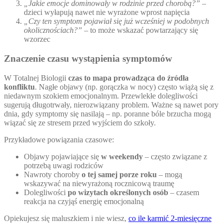
„Jakie emocje dominowały w rodzinie przed chorobą?”
–
dzieci wyłapują nawet nie wyrażone wprost napięcia
„Czy ten symptom pojawiał się już wcześniej w podobnych
okolicznościach?”
– to może wskazać powtarzający się
wzorzec
Znaczenie czasu wystąpienia symptomów
W Totalnej Biologii
czas to mapa prowadząca do źródła
konfliktu
. Nagłe objawy (np. gorączka w nocy) często wiążą się z
niedawnym szokiem emocjonalnym. Przewlekłe dolegliwości
sugerują długotrwały, nierozwiązany problem. Ważne są nawet pory
dnia, gdy symptomy się nasilają – np. poranne bóle brzucha mogą
wiązać się ze stresem przed wyjściem do szkoły.
Przykładowe powiązania czasowe:
Objawy pojawiające się
w weekendy
– często związane z
potrzebą uwagi rodziców
Nawroty choroby
o tej samej porze roku
– mogą
wskazywać na niewyrażoną rocznicową traumę
Dolegliwości
po wizytach określonych osób
– czasem
reakcja na czyjąś energię emocjonalną
Opiekujesz się maluszkiem i nie wiesz,
co ile karmić 2-miesięczne