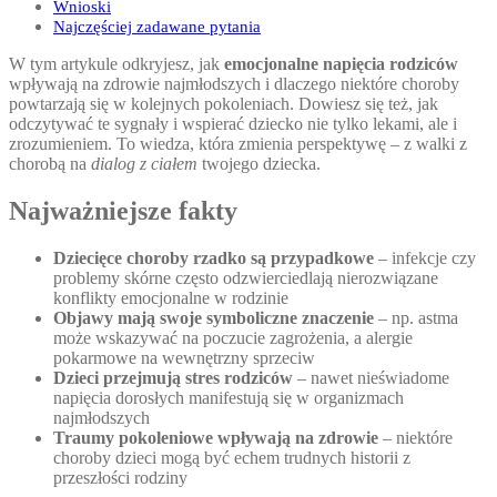
Wnioski
Najczęściej zadawane pytania
W tym artykule odkryjesz, jak
emocjonalne napięcia rodziców
wpływają na zdrowie najmłodszych i dlaczego niektóre choroby
powtarzają się w kolejnych pokoleniach. Dowiesz się też, jak
odczytywać te sygnały i wspierać dziecko nie tylko lekami, ale i
zrozumieniem. To wiedza, która zmienia perspektywę – z walki z
chorobą na
dialog z ciałem
twojego dziecka.
Najważniejsze fakty
Dziecięce choroby rzadko są przypadkowe
– infekcje czy
problemy skórne często odzwierciedlają nierozwiązane
konflikty emocjonalne w rodzinie
Objawy mają swoje symboliczne znaczenie
– np. astma
może wskazywać na poczucie zagrożenia, a alergie
pokarmowe na wewnętrzny sprzeciw
Dzieci przejmują stres rodziców
– nawet nieświadome
napięcia dorosłych manifestują się w organizmach
najmłodszych
Traumy pokoleniowe wpływają na zdrowie
– niektóre
choroby dzieci mogą być echem trudnych historii z
przeszłości rodziny