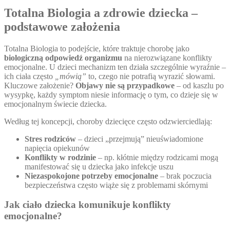
Totalna Biologia a zdrowie dziecka –
podstawowe założenia
Totalna Biologia to podejście, które traktuje chorobę jako
biologiczną odpowiedź organizmu
na nierozwiązane konflikty
emocjonalne. U dzieci mechanizm ten działa szczególnie wyraźnie –
ich ciała często
„mówią”
to, czego nie potrafią wyrazić słowami.
Kluczowe założenie?
Objawy nie są przypadkowe
– od kaszlu po
wysypkę, każdy symptom niesie informację o tym, co dzieje się w
emocjonalnym świecie dziecka.
Według tej koncepcji, choroby dziecięce często odzwierciedlają:
Stres rodziców
– dzieci „przejmują” nieuświadomione
napięcia opiekunów
Konflikty w rodzinie
– np. kłótnie między rodzicami mogą
manifestować się u dziecka jako infekcje uszu
Niezaspokojone potrzeby emocjonalne
– brak poczucia
bezpieczeństwa często wiąże się z problemami skórnymi
Jak ciało dziecka komunikuje konflikty
emocjonalne?