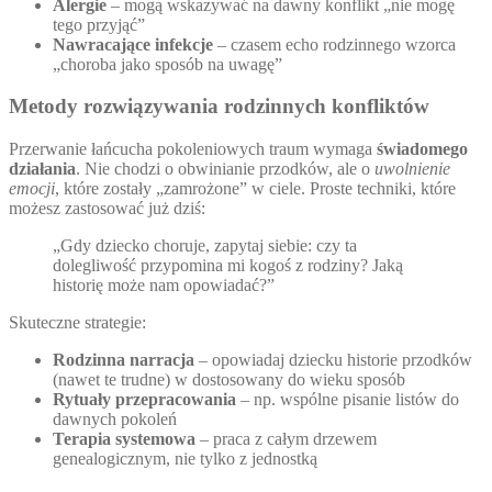
Alergie
– mogą wskazywać na dawny konflikt „nie mogę
tego przyjąć”
Nawracające infekcje
– czasem echo rodzinnego wzorca
„choroba jako sposób na uwagę”
Metody rozwiązywania rodzinnych konfliktów
Przerwanie łańcucha pokoleniowych traum wymaga
świadomego
działania
. Nie chodzi o obwinianie przodków, ale o
uwolnienie
emocji
, które zostały „zamrożone” w ciele. Proste techniki, które
możesz zastosować już dziś:
„Gdy dziecko choruje, zapytaj siebie: czy ta
dolegliwość przypomina mi kogoś z rodziny? Jaką
historię może nam opowiadać?”
Skuteczne strategie:
Rodzinna narracja
– opowiadaj dziecku historie przodków
(nawet te trudne) w dostosowany do wieku sposób
Rytuały przepracowania
– np. wspólne pisanie listów do
dawnych pokoleń
Terapia systemowa
– praca z całym drzewem
genealogicznym, nie tylko z jednostką