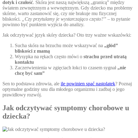
dotyk i czułość
. Skóra jest naszą największą „granicą” między
światem zewnętrznym a wewnętrznym. Gdy dziecko ma problemy
skórne, warto zastanowić się, czy nie brakuje mu fizycznej
bliskości.
„Czy przytulamy je wystarczająco często?”
– to pytanie
powinno być punktem wyjścia do analizy.
Jak odczytywać język skóry dziecka? Oto trzy ważne wskazówki:
Sucha skóra na brzuchu może wskazywać na
„głód”
bliskości z mamą
Wysypka na rękach często mówi o
strachu przed utratą
kontaktu
Zaczerwienienia w zgięciach łokci to czasem sygnał
„nie
chcę być sam”
Sen to podstawa zdrowia, ale
ile powinien spać nastolatek
? Poznaj
optymalne godziny snu dla młodego organizmu i zadbaj o jego
prawidłowy rozwój.
Jak odczytywać symptomy chorobowe u
dziecka?