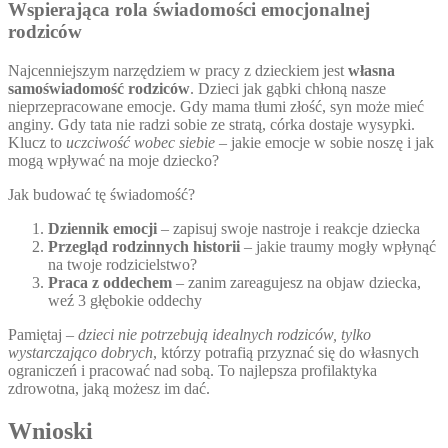
Wspierająca rola świadomości emocjonalnej
rodziców
Najcenniejszym narzędziem w pracy z dzieckiem jest
własna
samoświadomość rodziców
. Dzieci jak gąbki chłoną nasze
nieprzepracowane emocje. Gdy mama tłumi złość, syn może mieć
anginy. Gdy tata nie radzi sobie ze stratą, córka dostaje wysypki.
Klucz to
uczciwość wobec siebie
– jakie emocje w sobie noszę i jak
mogą wpływać na moje dziecko?
Jak budować tę świadomość?
Dziennik emocji
– zapisuj swoje nastroje i reakcje dziecka
Przegląd rodzinnych historii
– jakie traumy mogły wpłynąć
na twoje rodzicielstwo?
Praca z oddechem
– zanim zareagujesz na objaw dziecka,
weź 3 głębokie oddechy
Pamiętaj –
dzieci nie potrzebują idealnych rodziców, tylko
wystarczająco dobrych
, którzy potrafią przyznać się do własnych
ograniczeń i pracować nad sobą. To najlepsza profilaktyka
zdrowotna, jaką możesz im dać.
Wnioski