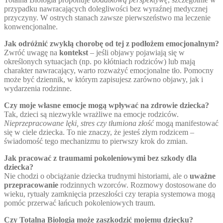
przypadku nawracających dolegliwości bez wyraźnej medycznej
przyczyny. W ostrych stanach zawsze pierwszeństwo ma leczenie
konwencjonalne.
Jak odróżnić zwykłą chorobę od tej z podłożem emocjonalnym?
Zwróć uwagę na
kontekst
– jeśli objawy pojawiają się w
określonych sytuacjach (np. po kłótniach rodziców) lub mają
charakter nawracający, warto rozważyć emocjonalne tło. Pomocny
może być dziennik, w którym zapisujesz zarówno objawy, jak i
wydarzenia rodzinne.
Czy moje własne emocje mogą wpływać na zdrowie dziecka?
Tak, dzieci są niezwykle wrażliwe na emocje rodziców.
Nieprzepracowane lęki, stres czy tłumiona złość
mogą manifestować
się w ciele dziecka. To nie znaczy, że jesteś złym rodzicem –
świadomość tego mechanizmu to pierwszy krok do zmian.
Jak pracować z traumami pokoleniowymi bez szkody dla
dziecka?
Nie chodzi o obciążanie dziecka trudnymi historiami, ale o
uważne
przepracowanie
rodzinnych wzorców. Rozmowy dostosowane do
wieku, rytuały zamknięcia przeszłości czy terapia systemowa mogą
pomóc przerwać łańcuch pokoleniowych traum.
Czy Totalna Biologia może zaszkodzić mojemu dziecku?