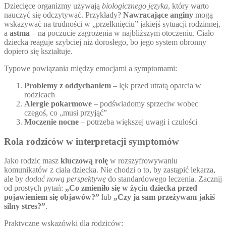
Dziecięce organizmy używają
biologicznego języka
, który warto
nauczyć się odczytywać. Przykłady?
Nawracające anginy
mogą
wskazywać na trudności w „przełknięciu” jakiejś sytuacji rodzinnej,
a
astma
– na poczucie zagrożenia w najbliższym otoczeniu. Ciało
dziecka reaguje szybciej niż dorosłego, bo jego system obronny
dopiero się kształtuje.
Typowe powiązania między emocjami a symptomami:
Problemy z oddychaniem
– lęk przed utratą oparcia w
rodzicach
Alergie pokarmowe
– podświadomy sprzeciw wobec
czegoś, co „musi przyjąć”
Moczenie nocne
– potrzeba większej uwagi i czułości
Rola rodziców w interpretacji symptomów
Jako rodzic masz
kluczową rolę
w rozszyfrowywaniu
komunikatów z ciała dziecka. Nie chodzi o to, by zastąpić lekarza,
ale by
dodać nową perspektywę
do standardowego leczenia. Zacznij
od prostych pytań:
„Co zmieniło się w życiu dziecka przed
pojawieniem się objawów?”
lub
„Czy ja sam przeżywam jakiś
silny stres?”
.
Praktyczne wskazówki dla rodziców: