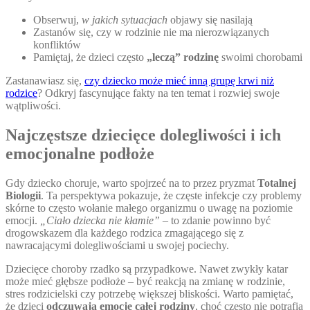
Obserwuj,
w jakich sytuacjach
objawy się nasilają
Zastanów się, czy w rodzinie nie ma nierozwiązanych
konfliktów
Pamiętaj, że dzieci często
„leczą” rodzinę
swoimi chorobami
Zastanawiasz się,
czy dziecko może mieć inną grupę krwi niż
rodzice
? Odkryj fascynujące fakty na ten temat i rozwiej swoje
wątpliwości.
Najczęstsze dziecięce dolegliwości i ich
emocjonalne podłoże
Gdy dziecko choruje, warto spojrzeć na to przez pryzmat
Totalnej
Biologii
. Ta perspektywa pokazuje, że częste infekcje czy problemy
skórne to często wołanie małego organizmu o uwagę na poziomie
emocji.
„Ciało dziecka nie kłamie”
– to zdanie powinno być
drogowskazem dla każdego rodzica zmagającego się z
nawracającymi dolegliwościami u swojej pociechy.
Dziecięce choroby rzadko są przypadkowe. Nawet zwykły katar
może mieć głębsze podłoże – być reakcją na zmianę w rodzinie,
stres rodzicielski czy potrzebę większej bliskości. Warto pamiętać,
że dzieci
odczuwają emocje całej rodziny
, choć często nie potrafią