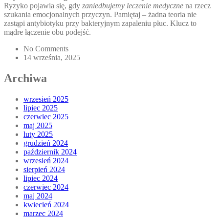
Ryzyko pojawia się, gdy
zaniedbujemy leczenie medyczne
na rzecz
szukania emocjonalnych przyczyn. Pamiętaj – żadna teoria nie
zastąpi antybiotyku przy bakteryjnym zapaleniu płuc. Klucz to
mądre łączenie obu podejść.
No Comments
14 września, 2025
Archiwa
wrzesień 2025
lipiec 2025
czerwiec 2025
maj 2025
luty 2025
grudzień 2024
październik 2024
wrzesień 2024
sierpień 2024
lipiec 2024
czerwiec 2024
maj 2024
kwiecień 2024
marzec 2024