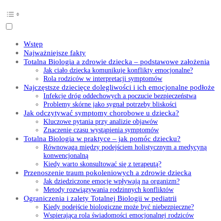
Wstęp
Najważniejsze fakty
Totalna Biologia a zdrowie dziecka – podstawowe założenia
Jak ciało dziecka komunikuje konflikty emocjonalne?
Rola rodziców w interpretacji symptomów
Najczęstsze dziecięce dolegliwości i ich emocjonalne podłoże
Infekcje dróg oddechowych a poczucie bezpieczeństwa
Problemy skórne jako sygnał potrzeby bliskości
Jak odczytywać symptomy chorobowe u dziecka?
Kluczowe pytania przy analizie objawów
Znaczenie czasu wystąpienia symptomów
Totalna Biologia w praktyce – jak pomóc dziecku?
Równowaga między podejściem holistycznym a medycyną
konwencjonalną
Kiedy warto skonsultować się z terapeutą?
Przenoszenie traum pokoleniowych a zdrowie dziecka
Jak dziedziczone emocje wpływają na organizm?
Metody rozwiązywania rodzinnych konfliktów
Ograniczenia i zalety Totalnej Biologii w pediatrii
Kiedy podejście biologiczne może być niebezpieczne?
Wspierająca rola świadomości emocjonalnej rodziców