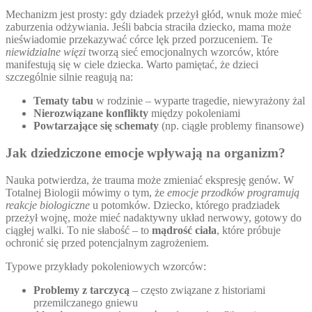
Mechanizm jest prosty: gdy dziadek przeżył głód, wnuk może mieć
zaburzenia odżywiania. Jeśli babcia straciła dziecko, mama może
nieświadomie przekazywać córce lęk przed porzuceniem. Te
niewidzialne więzi
tworzą sieć emocjonalnych wzorców, które
manifestują się w ciele dziecka. Warto pamiętać, że dzieci
szczególnie silnie reagują na:
Tematy tabu
w rodzinie – wyparte tragedie, niewyrażony żal
Nierozwiązane konflikty
między pokoleniami
Powtarzające się schematy
(np. ciągłe problemy finansowe)
Jak dziedziczone emocje wpływają na organizm?
Nauka potwierdza, że trauma może zmieniać ekspresję genów. W
Totalnej Biologii mówimy o tym, że
emocje przodków programują
reakcje biologiczne
u potomków. Dziecko, którego pradziadek
przeżył wojnę, może mieć nadaktywny układ nerwowy, gotowy do
ciągłej walki. To nie słabość – to
mądrość ciała
, które próbuje
ochronić się przed potencjalnym zagrożeniem.
Typowe przykłady pokoleniowych wzorców:
Problemy z tarczycą
– często związane z historiami
przemilczanego gniewu