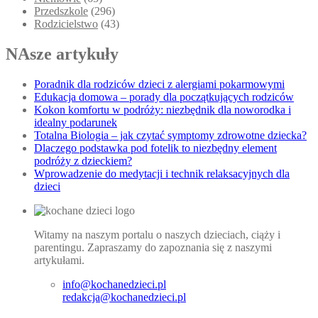
Przedszkole
(296)
Rodzicielstwo
(43)
NAsze artykuły
Poradnik dla rodziców dzieci z alergiami pokarmowymi
Edukacja domowa – porady dla początkujących rodziców
Kokon komfortu w podróży: niezbędnik dla noworodka i
idealny podarunek
Totalna Biologia – jak czytać symptomy zdrowotne dziecka?
Dlaczego podstawka pod fotelik to niezbędny element
podróży z dzieckiem?
Wprowadzenie do medytacji i technik relaksacyjnych dla
dzieci
Witamy na naszym portalu o naszych dzieciach, ciąży i
parentingu. Zapraszamy do zapoznania się z naszymi
artykułami.
info@kochanedzieci.pl
redakcja@kochanedzieci.pl