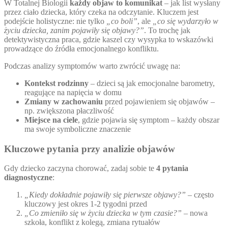
W Totalnej Biologii
każdy objaw to komunikat
– jak list wysłany
przez ciało dziecka, który czeka na odczytanie. Kluczem jest
podejście holistyczne: nie tylko
„co boli”
, ale
„co się wydarzyło w
życiu dziecka, zanim pojawiły się objawy?”
. To trochę jak
detektywistyczna praca, gdzie kaszel czy wysypka to wskazówki
prowadzące do źródła emocjonalnego konfliktu.
Podczas analizy symptomów warto zwrócić uwagę na:
Kontekst rodzinny
– dzieci są jak emocjonalne barometry,
reagujące na napięcia w domu
Zmiany w zachowaniu
przed pojawieniem się objawów –
np. zwiększona płaczliwość
Miejsce na ciele
, gdzie pojawia się symptom – każdy obszar
ma swoje symboliczne znaczenie
Kluczowe pytania przy analizie objawów
Gdy dziecko zaczyna chorować, zadaj sobie te
4 pytania
diagnostyczne
:
„Kiedy dokładnie pojawiły się pierwsze objawy?”
– często
kluczowy jest okres 1-2 tygodni przed
„Co zmieniło się w życiu dziecka w tym czasie?”
– nowa
szkoła, konflikt z kolegą, zmiana rytuałów