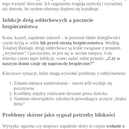
tego wyrazić słowami. Ich organizmy reagują szybciej i wyraźniej
niż dorosłe, bo system obronny dopiero się kształtuje.
Infekcje dróg oddechowych a poczucie
bezpieczeństwa
Katar, kaszel, zapalenie oskrzeli – te pozornie błahe dolegliwości
często kryją w sobie
lęk przed utratą bezpieczeństwa
. Według
Totalnej Biologii, drogi oddechowe są ściśle związane z tematem
„terytorium”
i poczuciem, że jest się w swoim miejscu. Gdy
dziecko często łapie infekcje, warto zadać sobie pytanie:
„Czy w
naszym domu czuje się naprawdę bezpieczne?”
Kluczowe sytuacje, które mogą wywołać problemy z oddychaniem:
Zmiana miejsca zamieszkania – nawet jeśli wydaje się
pozytywna
Konflikty między rodzicami słyszane przez dziecko
Nadmiar obowiązków szkolnych powodujący uczucie „braku
tlenu”
Problemy skórne jako sygnał potrzeby bliskości
Wysypki, egzema czy atopowe zapalenie skóry to często
wołanie o