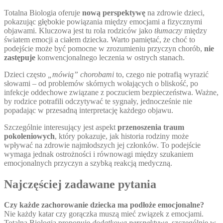
Totalna Biologia oferuje
nową perspektywę
na zdrowie dzieci,
pokazując głębokie powiązania między emocjami a fizycznymi
objawami. Kluczowa jest tu rola rodziców jako
tłumaczy
między
światem emocji a ciałem dziecka. Warto pamiętać, że choć to
podejście może być pomocne w zrozumieniu przyczyn chorób,
nie
zastępuje
konwencjonalnego leczenia w ostrych stanach.
Dzieci często
„mówią” chorobami
to, czego nie potrafią wyrazić
słowami – od problemów skórnych wołających o bliskość, po
infekcje oddechowe związane z poczuciem bezpieczeństwa. Ważne,
by rodzice potrafili odczytywać te sygnały, jednocześnie nie
popadając w przesadną interpretację każdego objawu.
Szczególnie interesujący jest aspekt
przenoszenia traum
pokoleniowych
, który pokazuje, jak historia rodziny może
wpływać na zdrowie najmłodszych jej członków. To podejście
wymaga jednak ostrożności i równowagi między szukaniem
emocjonalnych przyczyn a szybką reakcją medyczną.
Najczęściej zadawane pytania
Czy każde zachorowanie dziecka ma podłoże emocjonalne?
Nie każdy katar czy gorączka muszą mieć związek z emocjami.
Totalna Biologia proponuje
dodatkową perspektywę
, szczególnie w