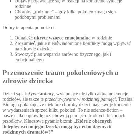
Objawy pojawiające się w reakcji na konkretne sytuacje
rodzinne
Choroby „rodzinne” – gdy kilka pokoleń zmaga się z
podobnymi problemami
Dobry terapeuta pomoże ci:
Odnaleźć
ukryte wzorce emocjonalne
w rodzinie
Zrozumieć, jakie nieuświadomione konflikty mogą wpływać
na zdrowie dziecka
Stworzyć plan wsparcia zarówno fizycznego, jak i
emocjonalnego
Przenoszenie traum pokoleniowych a
zdrowie dziecka
Dzieci są jak
żywe anteny
, wyłapujące nie tylko aktualne emocje
rodziców, ale także te
przechowywane w rodzinnej pamięci
. Totalna
Biologia pokazuje, że niektóre choroby dzieci mają swoje korzenie
w wydarzeniach sprzed kilku pokoleń. To nie science-fiction –
nasze ciała naprawdę przechowują pamięć o trudnych historiach
przodków. Kluczowe pytanie brzmi:
„Które z obecnych
dolegliwości mojego dziecka mogą być echo dawnych
rodzinnych dramatów?”