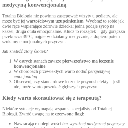
medycyną konwencjonalną
Totalna Biologia nie powinna zastępować wizyty u pediatry, ale
może być jej
wartościowym uzupełnieniem
. Wyobraź to sobie jak
dwie ręce wspierające zdrowie dziecka: jedna podaje syrop na
kaszel, druga otula emocjonalnie. Klucz to rozsądek – gdy gorączka
przekracza 39°C, najpierw działamy medycznie, a dopiero potem
szukamy emocjonalnych przyczyn.
Jak znaleźć złoty środek?
W ostrych stanach zawsze
pierwszeństwo ma leczenie
konwencjonalne
W chorobach przewlekłych warto dodać
perspektywę
emocjonalną
Obserwuj, czy standardowe leczenie przynosi efekty – jeśli
nie, może warto poszukać głębszych przyczyn
Kiedy warto skonsultować się z terapeutą?
Niektóre sytuacje wymagają wsparcia specjalisty od Totalnej
Biologii. Zwróć uwagę na te
czerwone flagi
:
Nawracające dolegliwości
bez wyraźnej medycznej przyczyny