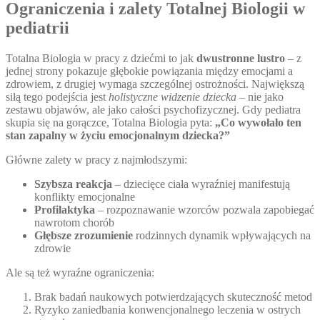
Ograniczenia i zalety Totalnej Biologii w
pediatrii
Totalna Biologia w pracy z dziećmi to jak
dwustronne lustro
– z
jednej strony pokazuje głębokie powiązania między emocjami a
zdrowiem, z drugiej wymaga szczególnej ostrożności. Największą
siłą tego podejścia jest
holistyczne widzenie dziecka
– nie jako
zestawu objawów, ale jako całości psychofizycznej. Gdy pediatra
skupia się na gorączce, Totalna Biologia pyta:
„Co wywołało ten
stan zapalny w życiu emocjonalnym dziecka?”
Główne zalety w pracy z najmłodszymi:
Szybsza reakcja
– dziecięce ciała wyraźniej manifestują
konflikty emocjonalne
Profilaktyka
– rozpoznawanie wzorców pozwala zapobiegać
nawrotom chorób
Głębsze zrozumienie
rodzinnych dynamik wpływających na
zdrowie
Ale są też wyraźne ograniczenia:
Brak badań naukowych potwierdzających skuteczność metod
Ryzyko zaniedbania konwencjonalnego leczenia w ostrych