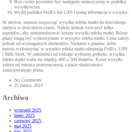
Box cooler powinien być następnie umieszczony w pudełku
wysyłkowym.
Wyślij pudełko FedEx lub UPS i podaj informacje o wysyłce.
W skrócie, możesz rozpocząć wysyłkę
mleka matki
do dowolnego
miejsca w dowolnym czasie. Należy jednak rozważyć kilka
aspektów, aby zminimalizować koszty wysyłki mleka matki. Różne
plany mogą być wykorzystane w wysyłce mleka matki. Cena zależy
jednak od wymaganych elementów. Niektóre z planów, które
można wykorzystać w wysyłce mleka matki obejmują FedEx, UPS
i Milk Stork. W zależności od rodzaju wybranej polityki, wysyłka
mleka matki waha się między 400 a 500 dolarów. Koszt wysyłki
zależy od miejsca przeznaczenia, a także skuteczności
zainicjowanego planu.
No Comments
25 marca, 2023
Archiwa
wrzesień 2025
lipiec 2025
czerwiec 2025
maj 2025
luty 2025