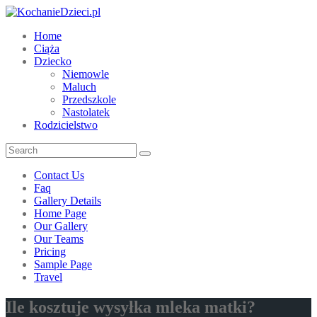
Home
Ciąża
Dziecko
Niemowle
Maluch
Przedszkole
Nastolatek
Rodzicielstwo
Contact Us
Faq
Gallery Details
Home Page
Our Gallery
Our Teams
Pricing
Sample Page
Travel
Ile kosztuje wysyłka mleka matki?