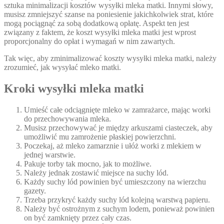
sztuka minimalizacji kosztów wysyłki mleka matki. Innymi słowy,
musisz zmniejszyć szanse na poniesienie jakichkolwiek strat, które
mogą pociągnąć za sobą dodatkową opłatę. Aspekt ten jest
związany z faktem, że koszt wysyłki mleka matki jest wprost
proporcjonalny do opłat i wymagań w nim zawartych.
Tak więc, aby zminimalizować koszty wysyłki mleka matki, należy
zrozumieć, jak wysyłać mleko matki.
Kroki wysyłki mleka matki
Umieść całe odciągnięte mleko w zamrażarce, mając worki
do przechowywania mleka.
Musisz przechowywać je między arkuszami ciasteczek, aby
umożliwić mu zamrożenie płaskiej powierzchni.
Poczekaj, aż mleko zamarznie i ułóż worki z mlekiem w
jednej warstwie.
Pakuje torby tak mocno, jak to możliwe.
Należy jednak zostawić miejsce na suchy lód.
Każdy suchy lód powinien być umieszczony na wierzchu
gazety.
Trzeba przykryć każdy suchy lód kolejną warstwą papieru.
Należy być ostrożnym z suchym lodem, ponieważ powinien
on być zamknięty przez cały czas.