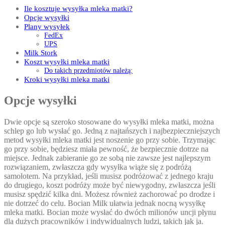
Ile kosztuje wysyłka mleka matki?
Opcje wysyłki
Plany wysyłek
FedEx
UPS
Milk Stork
Koszt wysyłki mleka matki
Do takich przedmiotów należą:
Kroki wysyłki mleka matki
Opcje wysyłki
Dwie opcje są szeroko stosowane do wysyłki mleka matki, można
schlep go lub wysłać go. Jedną z najtańszych i najbezpieczniejszych
metod wysyłki mleka matki jest noszenie go przy sobie. Trzymając
go przy sobie, będziesz miała pewność, że bezpiecznie dotrze na
miejsce. Jednak zabieranie go ze sobą nie zawsze jest najlepszym
rozwiązaniem, zwłaszcza gdy wysyłka wiąże się z podróżą
samolotem. Na przykład, jeśli musisz podróżować z jednego kraju
do drugiego, koszt podróży może być niewygodny, zwłaszcza jeśli
musisz spędzić kilka dni. Możesz również zachorować po drodze i
nie dotrzeć do celu. Bocian Milk ułatwia jednak nocną wysyłkę
mleka matki. Bocian może wysłać do dwóch milionów uncji płynu
dla dużych pracowników i indywidualnych ludzi, takich jak ja.