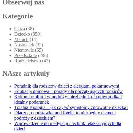
Obserwuj nas
Kategorie
Ciąża
(38)
Dziecko
(350)
Maluch
(14)
Nastolatek
(32)
Niemowle
(65)
Przedszkole
(296)
Rodzicielstwo
(43)
NAsze artykuły
Poradnik dla rodziców dzieci z alergiami pokarmowymi
Edukacja domowa – porady dla początkujących rodziców
Kokon komfortu w podróży: niezbędnik dla noworodka i
idealny podarunek
Totalna Biologia – jak czytać symptomy zdrowotne dziecka?
Dlaczego podstawka pod fotelik to niezbędny element
podróży z dzieckiem?
Wprowadzenie do medytacji i technik relaksacyjnych dla
dzieci