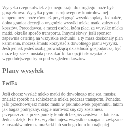
Wysyłka czegokolwiek z jednego kraju do drugiego może być
gorączkowa. Wysyłka płynu ustrojowego w kontrolowanej
temperaturze może również przyciągnąć wysokie opłaty. Jednakże,
dolna granica decyzji o wygodzie wysyłki mleka matki zależy od
kosztów. Pracodawca, a raczej osoba, która płaci za wysyłkę mleka
matki, określa sposób transportu. Innymi słowy, jeśli sponsor
zapewnia catering na wszystkie rachunki, a ty masz doskonały plan
karmienia, możesz śmiało korzystać z dowolnego planu wysyłki.
Jeśli jednak jesteś osobą prowadzącą działalność gospodarczą, być
może będziesz musiała poszukać kilku opcji i skorzystać z
wygodniejszego trybu pod względem kosztów.
Plany wysyłek
FedEx
Jeśli chcesz wysłać mleko matki do dowolnego miejsca, musisz
znaleźć sposób na schłodzenie mleka podczas transportu. Ponadto,
jeśli przechowujesz mleko matki w jakimkolwiek pojemniku, takim
jak bagaż podręczny, ciągle martwisz się, czy zostaniesz
przepuszczona przez punkty kontroli bezpieczeństwa na lotnisku.
Jednak dzięki FedEx, wyeliminujesz wszystkie zmagania związane
z poszukiwaniem zamrażarki lub suchego lodu lub najlepiej