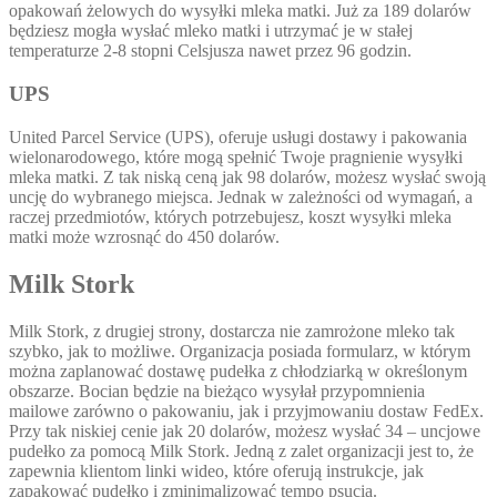
opakowań żelowych do wysyłki mleka matki. Już za 189 dolarów
będziesz mogła wysłać mleko matki i utrzymać je w stałej
temperaturze 2-8 stopni Celsjusza nawet przez 96 godzin.
UPS
United Parcel Service (UPS), oferuje usługi dostawy i pakowania
wielonarodowego, które mogą spełnić Twoje pragnienie wysyłki
mleka matki. Z tak niską ceną jak 98 dolarów, możesz wysłać swoją
uncję do wybranego miejsca. Jednak w zależności od wymagań, a
raczej przedmiotów, których potrzebujesz, koszt wysyłki mleka
matki może wzrosnąć do 450 dolarów.
Milk Stork
Milk Stork, z drugiej strony, dostarcza nie zamrożone mleko tak
szybko, jak to możliwe. Organizacja posiada formularz, w którym
można zaplanować dostawę pudełka z chłodziarką w określonym
obszarze. Bocian będzie na bieżąco wysyłał przypomnienia
mailowe zarówno o pakowaniu, jak i przyjmowaniu dostaw FedEx.
Przy tak niskiej cenie jak 20 dolarów, możesz wysłać 34 – uncjowe
pudełko za pomocą Milk Stork. Jedną z zalet organizacji jest to, że
zapewnia klientom linki wideo, które oferują instrukcje, jak
zapakować pudełko i zminimalizować tempo psucia.