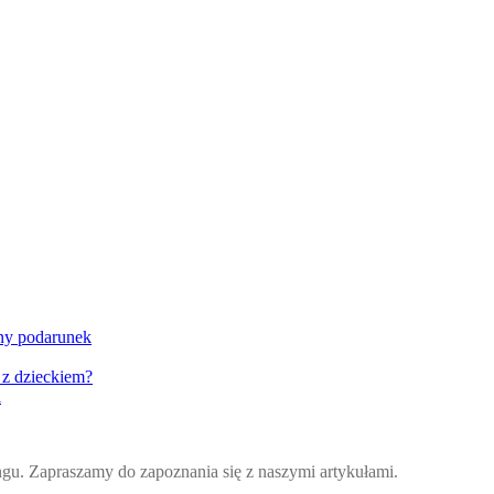
lny podarunek
 z dzieckiem?
i
ingu. Zapraszamy do zapoznania się z naszymi artykułami.