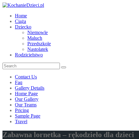
Home
Ciąża
Dziecko
Niemowle
Maluch
Przedszkole
Nastolatek
Rodzicielstwo
Contact Us
Faq
Gallery Details
Home Page
Our Gallery
Our Teams
Pricing
Sample Page
Travel
Zabawna lornetka – rękodzieło dla dzieci