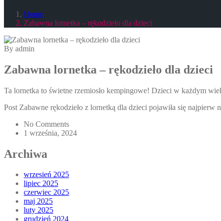
Home
Zabawna lornetka – rękodzieło dla dzieci
By admin
Zabawna lornetka – rękodzieło dla dzieci
Ta lornetka to świetne rzemiosło kempingowe! Dzieci w każdym wie
Post Zabawne rękodzieło z lornetką dla dzieci pojawiła się najpierw 
No Comments
1 września, 2024
Archiwa
wrzesień 2025
lipiec 2025
czerwiec 2025
maj 2025
luty 2025
grudzień 2024