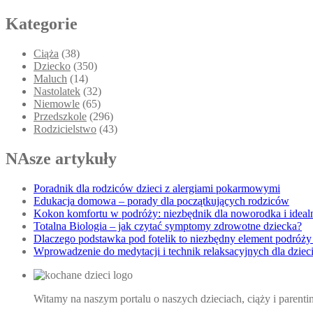
Kategorie
Ciąża
(38)
Dziecko
(350)
Maluch
(14)
Nastolatek
(32)
Niemowle
(65)
Przedszkole
(296)
Rodzicielstwo
(43)
NAsze artykuły
Poradnik dla rodziców dzieci z alergiami pokarmowymi
Edukacja domowa – porady dla początkujących rodziców
Kokon komfortu w podróży: niezbędnik dla noworodka i idea
Totalna Biologia – jak czytać symptomy zdrowotne dziecka?
Dlaczego podstawka pod fotelik to niezbędny element podróży
Wprowadzenie do medytacji i technik relaksacyjnych dla dziec
Witamy na naszym portalu o naszych dzieciach, ciąży i parent