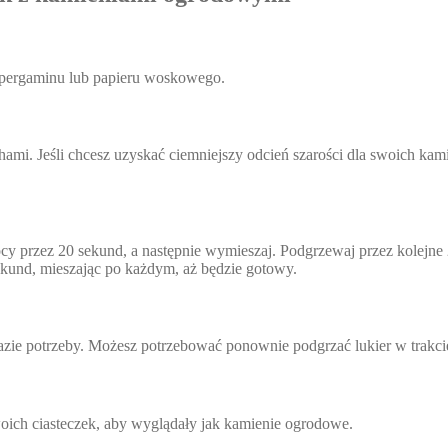
 pergaminu lub papieru woskowego.
ami. Jeśli chcesz uzyskać ciemniejszy odcień szarości dla swoich ka
y przez 20 sekund, a następnie wymieszaj. Podgrzewaj przez kolejne 20
 sekund, mieszając po każdym, aż będzie gotowy.
razie potrzeby. Możesz potrzebować ponownie podgrzać lukier w trakci
oich ciasteczek, aby wyglądały jak kamienie ogrodowe.