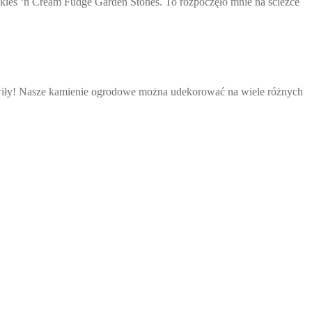
kies ‘n Cream Fudge Garden Stones. To rozpoczęło mnie na ścieżce
 bawiły! Nasze kamienie ogrodowe można udekorować na wiele różnych