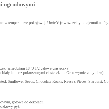
mi ogrodowymi
wane w temperaturze pokojowej. Umieść je w szczelnym pojemniku, aby
ek (ja zrobiłam 18 (3 1/2 calowe ciasteczka)
ub biały lukier z pokruszonymi ciasteczkami Oreo wymieszanymi w)
ted, Sunflower Seeds, Chocolate Rocks, Reese’s Pieces, Starburst, Con
inowym, gotowe do dekoracji.
teczkowy pył.