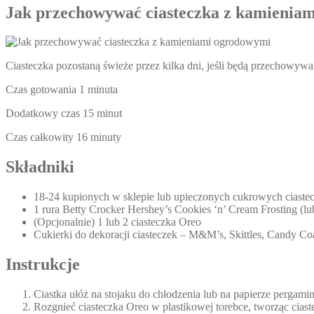
Jak przechowywać ciasteczka z kamienia
Ciasteczka pozostaną świeże przez kilka dni, jeśli będą przechowy
Czas gotowania 1 minuta
Dodatkowy czas 15 minut
Czas całkowity 16 minuty
Składniki
18-24 kupionych w sklepie lub upieczonych cukrowych ciastecz
1 rura Betty Crocker Hershey’s Cookies ‘n’ Cream Frosting (l
(Opcjonalnie) 1 lub 2 ciasteczka Oreo
Cukierki do dekoracji ciasteczek – M&M’s, Skittles, Candy Coa
Instrukcje
Ciastka ułóż na stojaku do chłodzenia lub na papierze pergam
Rozgnieć ciasteczka Oreo w plastikowej torebce, tworząc cias