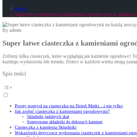
Home
Super łatwe ciasteczka z kamieniami ogrodowymi na każdą uro
By admin
Super łatwe ciasteczka z kamieniami ogro
Zróbmy kilka ciasteczek, które wyglądają jak kamienie ogrodowe! 
każdego wydarzenia lub tematu. Dzieci w każdym wieku mogą zaang
Spis treści
Prosty pomysł na ciasteczka na Dzień Matki…i nie tylko
Jak zrobić ciasteczka z kamieniami ogrodowymi?
Składniki jadalnych skał
Sugerowane składniki do dekoracji kamieni
Ciasteczka z kamienia Składniki
Wskazówki dotyczące wykonania ciasteczek z kamieniami og