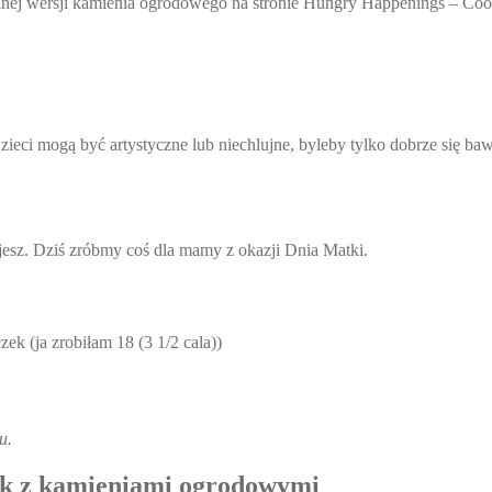
lnej wersji kamienia ogrodowego na stronie Hungry Happenings – Coo
Dzieci mogą być artystyczne lub niechlujne, byleby tylko dobrze się
ujesz. Dziś zróbmy coś dla mamy z okazji Dnia Matki.
k (ja zrobiłam 18 (3 1/2 cala))
u.
ek z kamieniami ogrodowymi