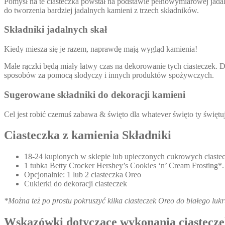
Pomysł na te ciasteczka powstał na podstawie pełnowymiarowej jada
do tworzenia bardziej jadalnych kamieni z trzech składników.
Składniki jadalnych skał
Kiedy miesza się je razem, naprawdę mają wygląd kamienia!
Małe rączki będą miały łatwy czas na dekorowanie tych ciasteczek. 
sposobów za pomocą słodyczy i innych produktów spożywczych.
Sugerowane składniki do dekoracji kamieni
Cel jest robić czemuś zabawa & święto dla whatever święto ty święt
Ciasteczka z kamienia Składniki
18-24 kupionych w sklepie lub upieczonych cukrowych ciastecze
1 tubka Betty Crocker Hershey’s Cookies ‘n’ Cream Frosting*.
Opcjonalnie: 1 lub 2 ciasteczka Oreo
Cukierki do dekoracji ciasteczek
*Można też po prostu pokruszyć kilka ciasteczek Oreo do białego lukr
Wskazówki dotyczące wykonania ciastecz