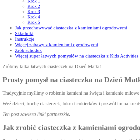
Krok 1
Krok 2
Krok 3
Krok 4
Krok 5
Jak przechowywać ciasteczka z kamieniami ogrodowymi
Składniki
Instrukcje
Więcej zabawy z kamieniami ogrodowymi
Zrób schodek
Więcej super łatwych pomysłów na ciasteczka z Kids Activities
Zróbmy kilka łatwych ciasteczek na Dzień Matki!
Prosty pomysł na ciasteczka na Dzień Matk
Tradycyjnie myślimy o robieniu kamieni na święta i kamienie milowe
Weź dzieci, trochę ciasteczek, lukru i cukierków i pozwól im na kre
Ten post zawiera linki partnerskie.
Jak zrobić ciasteczka z kamieniami ogro