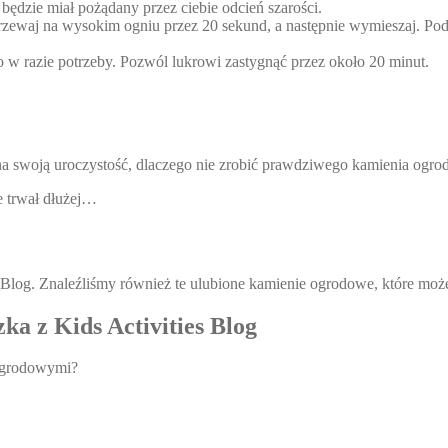
będzie miał pożądany przez ciebie odcień szarości.
rzewaj na wysokim ogniu przez 20 sekund, a następnie wymieszaj. Podgr
o w razie potrzeby. Pozwól lukrowi zastygnąć przez około 20 minut.
a swoją uroczystość, dlaczego nie zrobić prawdziwego kamienia ogro
 trwał dłużej…
ies Blog. Znaleźliśmy również te ulubione kamienie ogrodowe, które m
ka z Kids Activities Blog
 ogrodowymi?