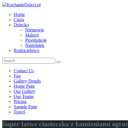
Home
Ciąża
Dziecko
Niemowle
Maluch
Przedszkole
Nastolatek
Rodzicielstwo
Contact Us
Faq
Gallery Details
Home Page
Our Gallery
Our Teams
Pricing
Sample Page
Travel
Super łatwe ciasteczka z kamieniami ogro