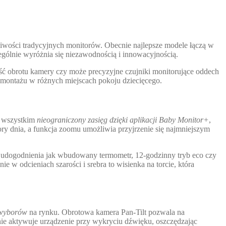
żliwości tradycyjnych monitorów. Obecnie najlepsze modele łączą w
zególnie wyróżnia się niezawodnością i innowacyjnością.
ść obrotu kamery czy może precyzyjne czujniki monitorujące oddech
ść montażu w różnych miejscach pokoju dziecięcego.
e wszystkim
nieograniczony zasięg dzięki aplikacji Baby Monitor+
,
 dnia, a funkcja zoomu umożliwia przyjrzenie się najmniejszym
e udogodnienia jak wbudowany termometr, 12-godzinny tryb eco czy
w odcieniach szarości i srebra to wisienka na torcie, która
 wyborów
na rynku. Obrotowa kamera Pan-Tilt pozwala na
e aktywuje urządzenie przy wykryciu dźwięku, oszczędzając