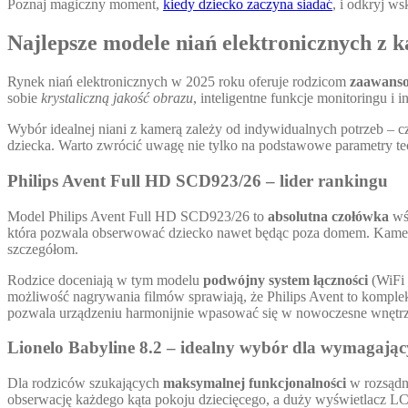
Poznaj magiczny moment,
kiedy dziecko zaczyna siadać
, i odkryj w
Najlepsze modele niań elektronicznych z 
Rynek niań elektronicznych w 2025 roku oferuje rodzicom
zaawanso
sobie
krystaliczną jakość obrazu
, inteligentne funkcje monitoringu i
Wybór idealnej niani z kamerą zależy od indywidualnych potrzeb – cz
dziecka. Warto zwrócić uwagę nie tylko na podstawowe parametry tech
Philips Avent Full HD SCD923/26 – lider rankingu
Model Philips Avent Full HD SCD923/26 to
absolutna czołówka
wśr
która pozwala obserwować dziecko nawet będąc poza domem. Kamera 
szczegółom.
Rodzice doceniają w tym modelu
podwójny system łączności
(WiFi 
możliwość nagrywania filmów sprawiają, że Philips Avent to komplek
pozwala urządzeniu harmonijnie wpasować się w nowoczesne wnętrz
Lionelo Babyline 8.2 – idealny wybór dla wymagają
Dla rodziców szukających
maksymalnej funkcjonalności
w rozsądne
obserwację każdego kąta pokoju dziecięcego, a duży wyświetlacz 