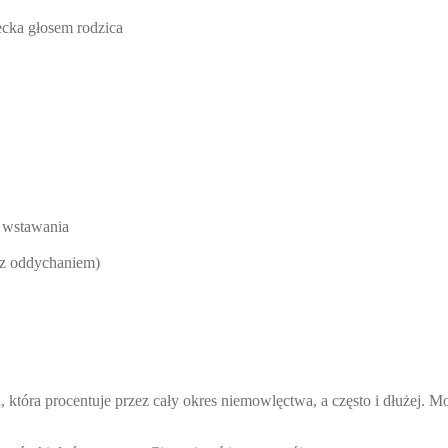
cka głosem rodzica
o wstawania
 z oddychaniem)
a, która procentuje przez cały okres niemowlęctwa, a często i dłużej. 