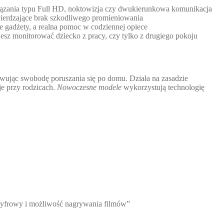
ązania typu Full HD, noktowizja czy dwukierunkowa komunikacja
wierdzające brak szkodliwego promieniowania
 gadżety, a realna pomoc w codziennej opiece
esz monitorować dziecko z pracy, czy tylko z drugiego pokoju
wując swobodę poruszania się po domu. Działa na zasadzie
je przy rodzicach.
Nowoczesne modele
wykorzystują technologię
m cyfrowy i możliwość nagrywania filmów”