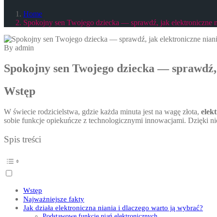
Home
Spokojny sen Twojego dziecka — sprawdź, jak elektroniczne ni
By admin
Spokojny sen Twojego dziecka — sprawdź, j
Wstęp
W świecie rodzicielstwa, gdzie każda minuta jest na wagę złota,
elek
sobie funkcje opiekuńcze z technologicznymi innowacjami. Dzięki n
Spis treści
Wstęp
Najważniejsze fakty
Jak działa elektroniczna niania i dlaczego warto ją wybrać?
Podstawowe funkcje niań elektronicznych