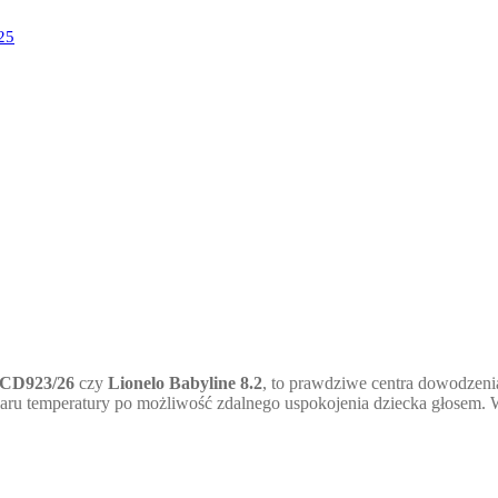
25
 SCD923/26
czy
Lionelo Babyline 8.2
, to prawdziwe centra dowodzeni
omiaru temperatury po możliwość zdalnego uspokojenia dziecka głosem.