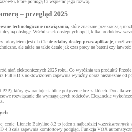
skazówki, które pomogą Ci wspierać jego rozwój.
kamerą – przegląd 2025
wane technologicznie rozwiązania
, które znacznie przekraczają mo
 intuicyjną obsługę. Wśród setek dostępnych opcji, kilka produktów szc
y priorytetem jest dla Ciebie
zdalny dostęp przez aplikację
, możliwo
niczne, ale także na takie detale jak czas pracy na baterii czy łatwo
ód niań elektronicznych 2025 roku. Co wyróżnia ten produkt? Przed
Full HD z noktowizorem zapewnia wyraźny obraz niezależnie od pory
i P2P), który gwarantuje stabilne połączenie bez zakłóceń. Dodatkow
sowe rozwiązanie dla wymagających rodziców. Eleganckie wykończenie 
a.
cych
j cenie, Lionelo Babyline 8.2 to jeden z najbardziej
wszechstronnych
LCD 4,3 cala zapewnia komfortowy podgląd. Funkcja VOX automatyczni