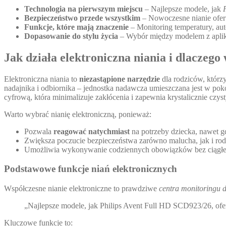
Technologia na pierwszym miejscu
– Najlepsze modele, jak
Bezpieczeństwo przede wszystkim
– Nowoczesne nianie oferu
Funkcje, które mają znaczenie
– Monitoring temperatury, au
Dopasowanie do stylu życia
– Wybór między modelem z aplika
Jak działa elektroniczna niania i dlaczego
Elektroniczna niania to
niezastąpione narzędzie
dla rodziców, którz
nadajnika i odbiornika – jednostka nadawcza umieszczana jest w pokoj
cyfrową, która minimalizuje zakłócenia i zapewnia krystalicznie czys
Warto wybrać nianię elektroniczną, ponieważ:
Pozwala
reagować natychmiast
na potrzeby dziecka, nawet g
Zwiększa poczucie bezpieczeństwa zarówno malucha, jak i ro
Umożliwia wykonywanie codziennych obowiązków bez ciągłeg
Podstawowe funkcje niań elektronicznych
Współczesne nianie elektroniczne to prawdziwe
centra monitoringu d
„Najlepsze modele, jak Philips Avent Full HD SCD923/26, ofer
Kluczowe funkcje to: