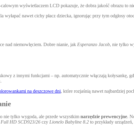
,3-calowym wyświetlaczem LCD pokazuje, że dobra jakość obrazu to ni
a wyłapać nawet cichy płacz dziecka, ignorując przy tym odgłosy oto
ce nad niemowlęciem. Dobre nianie, jak
Esperanzo Jacob
, nie tylko 
iskowy z innymi funkcjami – np. automatycznie włączają kołysankę, gd
.
olorowankami na deszczowe dni
, które rozjaśnią nawet najbardziej po
anie
o nie tylko wygoda, ale przede wszystkim
narzędzie prewencyjne
. N
nt Full HD SCD923/26
czy
Lionelo Babyline 8.2
to przykłady urządzeń,