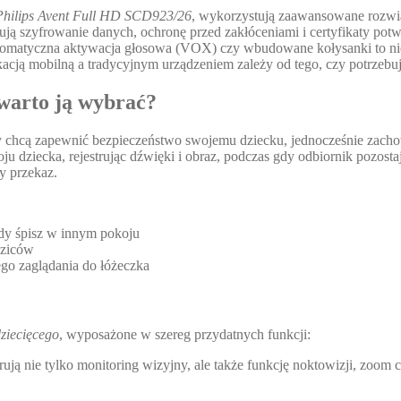
Philips Avent Full HD SCD923/26
, wykorzystują zaawansowane rozwi
ją szyfrowanie danych, ochronę przed zakłóceniami i certyfikaty pot
tomatyczna aktywacja głosowa (VOX) czy wbudowane kołysanki to nie
cją mobilną a tradycyjnym urządzeniem zależy od tego, czy potrzebuj
 warto ją wybrać?
y chcą zapewnić bezpieczeństwo swojemu dziecku, jednocześnie zacho
u dziecka, rejestrując dźwięki i obraz, podczas gdy odbiornik pozosta
ty przekaz.
dy śpisz w innym pokoju
dziców
o zaglądania do łóżeczka
ziecięcego
, wyposażone w szereg przydatnych funkcji:
ują nie tylko monitoring wizyjny, ale także funkcję noktowizji, zoo