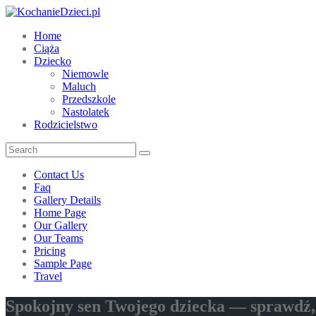
Home
Ciąża
Dziecko
Niemowle
Maluch
Przedszkole
Nastolatek
Rodzicielstwo
Contact Us
Faq
Gallery Details
Home Page
Our Gallery
Our Teams
Pricing
Sample Page
Travel
Spokojny sen Twojego dziecka — sprawdź, j