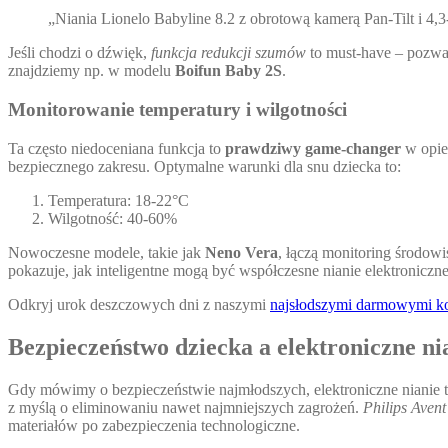
„Niania Lionelo Babyline 8.2 z obrotową kamerą Pan-Tilt i 4
Jeśli chodzi o dźwięk,
funkcja redukcji szumów
to must-have – pozwal
znajdziemy np. w modelu
Boifun Baby 2S
.
Monitorowanie temperatury i wilgotności
Ta często niedoceniana funkcja to
prawdziwy game-changer
w opie
bezpiecznego zakresu. Optymalne warunki dla snu dziecka to:
Temperatura: 18-22°C
Wilgotność: 40-60%
Nowoczesne modele, takie jak
Neno Vera
, łączą monitoring środow
pokazuje, jak inteligentne mogą być współczesne nianie elektroniczne
Odkryj urok deszczowych dni z naszymi
najsłodszymi darmowymi k
Bezpieczeństwo dziecka a elektroniczne ni
Gdy mówimy o bezpieczeństwie najmłodszych, elektroniczne nianie t
z myślą o eliminowaniu nawet najmniejszych zagrożeń.
Philips Ave
materiałów po zabezpieczenia technologiczne.