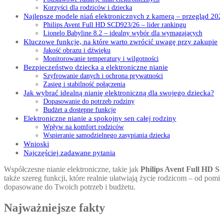
Korzyści dla rodziców i dziecka
Najlepsze modele niań elektronicznych z kamerą – przegląd 20
Philips Avent Full HD SCD923/26 – lider rankingu
Lionelo Babyline 8.2 – idealny wybór dla wymagających
Kluczowe funkcje, na które warto zwrócić uwagę przy zakupie
Jakość obrazu i dźwięku
Monitorowanie temperatury i wilgotności
Bezpieczeństwo dziecka a elektroniczne nianie
Szyfrowanie danych i ochrona prywatności
Zasięg i stabilność połączenia
Jak wybrać idealną nianię elektroniczną dla swojego dziecka?
Dopasowanie do potrzeb rodziny
Budżet a dostępne funkcje
Elektroniczne nianie a spokojny sen całej rodziny
Wpływ na komfort rodziców
Wspieranie samodzielnego zasypiania dziecka
Wnioski
Najczęściej zadawane pytania
Współczesne nianie elektroniczne, takie jak
Philips Avent Full HD
także szereg funkcji, które realnie ułatwiają życie rodzicom – od p
dopasowane do Twoich potrzeb i budżetu.
Najważniejsze fakty