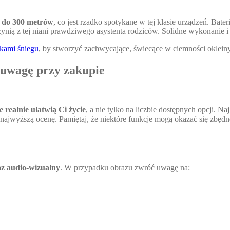
g do 300 metrów
, co jest rzadko spotykane w tej klasie urządzeń. Bat
ynią z tej niani prawdziwego asystenta rodziców. Solidne wykonanie i 
kami śniegu
, by stworzyć zachwycające, świecące w ciemności oklein
 uwagę przy zakupie
e realnie ułatwią Ci życie
, a nie tylko na liczbie dostępnych opcji. N
najwyższą ocenę. Pamiętaj, że niektóre funkcje mogą okazać się zbędne
az audio-wizualny
. W przypadku obrazu zwróć uwagę na: