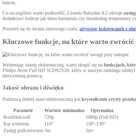
baterię.
Co szczególnie warto podkreślić, Lionelo Babyline 8.2 oferuje
zasię
dodatkowe funkcje jak timer karmienia czy monitoring temperatury cz
Przenieś się do świata zimowego czaru,
używając kolorowanek z płat
Kluczowe funkcje, na które warto zwrócić
Wybierając nianię elektroniczną, warto skupić się na
funkcjach, któr
Philips Avent Full HD SCD923/26
, który w naszym rankingu zdobył 
nieocenioną pomocą.
Jakość obrazu i dźwięku
Podstawą dobrej niani elektronicznej jest
krystalicznie czysty przek
Parametr
Wartość minimalna
Optymalna
Rozdzielczość
720p
1080p (Full HD)
Kąt widzenia
110°
130°-150°
Zasięg podczerwieni
3m
5m+