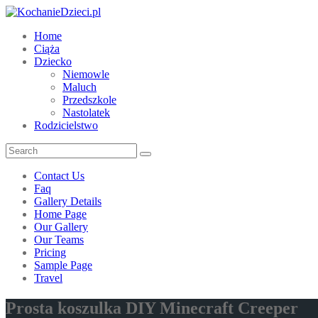
Home
Ciąża
Dziecko
Niemowle
Maluch
Przedszkole
Nastolatek
Rodzicielstwo
Contact Us
Faq
Gallery Details
Home Page
Our Gallery
Our Teams
Pricing
Sample Page
Travel
Prosta koszulka DIY Minecraft Creeper