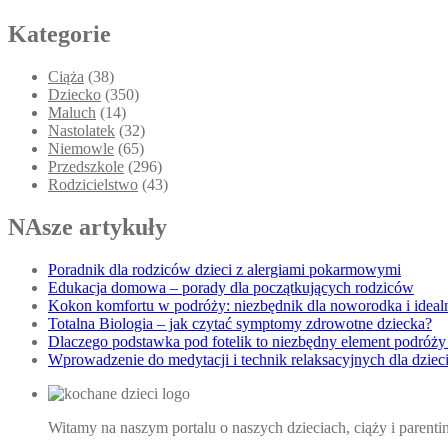
Kategorie
Ciąża
(38)
Dziecko
(350)
Maluch
(14)
Nastolatek
(32)
Niemowle
(65)
Przedszkole
(296)
Rodzicielstwo
(43)
NAsze artykuły
Poradnik dla rodziców dzieci z alergiami pokarmowymi
Edukacja domowa – porady dla początkujących rodziców
Kokon komfortu w podróży: niezbędnik dla noworodka i idea
Totalna Biologia – jak czytać symptomy zdrowotne dziecka?
Dlaczego podstawka pod fotelik to niezbędny element podróży
Wprowadzenie do medytacji i technik relaksacyjnych dla dziec
Witamy na naszym portalu o naszych dzieciach, ciąży i parent