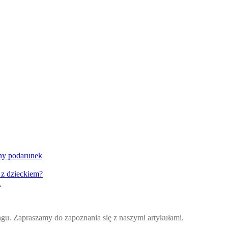
lny podarunek
 z dzieckiem?
i
ingu. Zapraszamy do zapoznania się z naszymi artykułami.