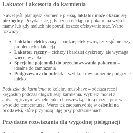
Laktator i akcesoria do karmienia
Nawet jeśli planujesz karmienie piersią,
laktator może okazać się
niezbędny
. Przydaje się, gdy trzeba odciągnąć pokarm na wyjście
mamy lub gdy maluch nie potrafi jeszcze efektywnie ssać. Warto
rozważyć:
Laktator elektryczny
– bardziej efektywny, szczególnie przy
problemach z laktacją
Laktator ręczny
– cichszy i bardziej dyskretny, ale wymaga
więcej wysiłku
Specjalne pojemniki do przechowywania pokarmu
–
idealne do zamrażania
Podgrzewacz do butelek
– szybko i równomiernie podgrzeje
mleko
Poduszka do karmienia
to kolejny must-have – odciąża ręce i
kręgosłup podczas długich sesji karmienia. Wybierz model z
antyalergicznym wypełnieniem i poszewką, którą można prać w
wysokiej temperaturze. Warto też zaopatrzyć się w
osłonki na
brodawki
, które przyniosą ulgę przy podrażnieniach.
Przydatne rozwiązania dla wygodnej pielęgnacji