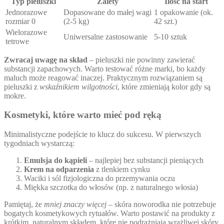
Typ pieluszki
Zalety
Ilość na start
Jednorazowe
Dopasowane do małej wagi
1 opakowanie (ok.
rozmiar 0
(2-5 kg)
42 szt.)
Wielorazowe
Uniwersalne zastosowanie
5-10 sztuk
tetrowe
Zwracaj uwagę na skład
– pieluszki nie powinny zawierać
substancji zapachowych. Warto testować różne marki, bo każdy
maluch może reagować inaczej. Praktycznym rozwiązaniem są
pieluszki z
wskaźnikiem wilgotności
, które zmieniają kolor gdy są
mokre.
Kosmetyki, które warto mieć pod ręką
Minimalistyczne podejście to klucz do sukcesu. W pierwszych
tygodniach wystarczą:
Emulsja do kąpieli
– najlepiej bez substancji pieniących
Krem na odparzenia
z tlenkiem cynku
Waciki i sól fizjologiczna do przemywania oczu
Miękka szczotka do włosów (np. z naturalnego włosia)
Pamiętaj, że
mniej znaczy więcej
– skóra noworodka nie potrzebuje
bogatych kosmetykowych rytuałów. Warto postawić na produkty z
krótkim, naturalnym składem, które nie podrażniają wrażliwej skóry.