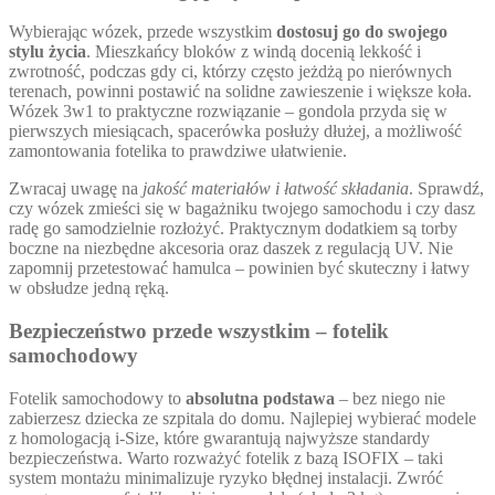
Wybierając wózek, przede wszystkim
dostosuj go do swojego
stylu życia
. Mieszkańcy bloków z windą docenią lekkość i
zwrotność, podczas gdy ci, którzy często jeżdżą po nierównych
terenach, powinni postawić na solidne zawieszenie i większe koła.
Wózek 3w1 to praktyczne rozwiązanie – gondola przyda się w
pierwszych miesiącach, spacerówka posłuży dłużej, a możliwość
zamontowania fotelika to prawdziwe ułatwienie.
Zwracaj uwagę na
jakość materiałów i łatwość składania
. Sprawdź,
czy wózek zmieści się w bagażniku twojego samochodu i czy dasz
radę go samodzielnie rozłożyć. Praktycznym dodatkiem są torby
boczne na niezbędne akcesoria oraz daszek z regulacją UV. Nie
zapomnij przetestować hamulca – powinien być skuteczny i łatwy
w obsłudze jedną ręką.
Bezpieczeństwo przede wszystkim – fotelik
samochodowy
Fotelik samochodowy to
absolutna podstawa
– bez niego nie
zabierzesz dziecka ze szpitala do domu. Najlepiej wybierać modele
z homologacją i-Size, które gwarantują najwyższe standardy
bezpieczeństwa. Warto rozważyć fotelik z bazą ISOFIX – taki
system montażu minimalizuje ryzyko błędnej instalacji. Zwróć