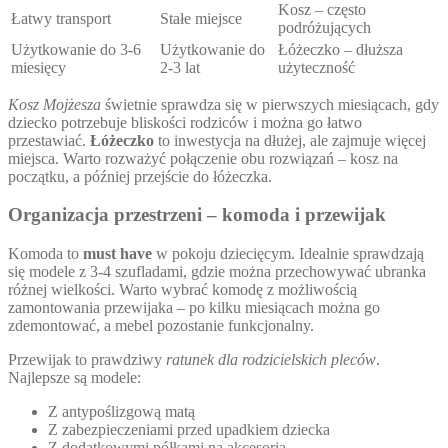
Kosz – często
Łatwy transport
Stałe miejsce
podróżujących
Użytkowanie do 3-6
Użytkowanie do
Łóżeczko – dłuższa
miesięcy
2-3 lat
użyteczność
Kosz Mojżesza
świetnie sprawdza się w pierwszych miesiącach, gdy
dziecko potrzebuje bliskości rodziców i można go łatwo
przestawiać.
Łóżeczko
to inwestycja na dłużej, ale zajmuje więcej
miejsca. Warto rozważyć połączenie obu rozwiązań – kosz na
początku, a później przejście do łóżeczka.
Organizacja przestrzeni – komoda i przewijak
Komoda to
must have
w pokoju dziecięcym. Idealnie sprawdzają
się modele z 3-4 szufladami, gdzie można przechowywać ubranka
różnej wielkości. Warto wybrać komodę z możliwością
zamontowania przewijaka – po kilku miesiącach można go
zdemontować, a mebel pozostanie funkcjonalny.
Przewijak to prawdziwy
ratunek dla rodzicielskich pleców
.
Najlepsze są modele:
Z antypoślizgową matą
Z zabezpieczeniami przed upadkiem dziecka
Z dodatkowymi półkami na akcesoria