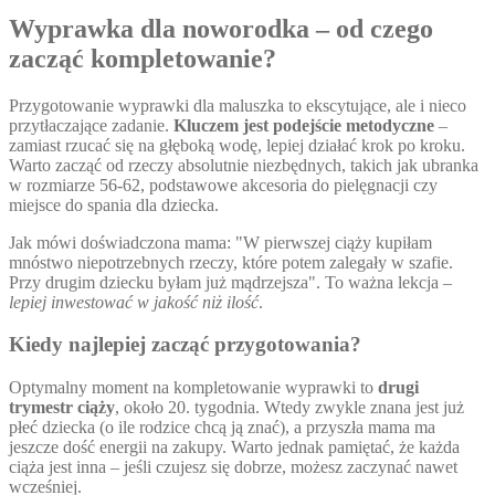
Wyprawka dla noworodka – od czego
zacząć kompletowanie?
Przygotowanie wyprawki dla maluszka to ekscytujące, ale i nieco
przytłaczające zadanie.
Kluczem jest podejście metodyczne
–
zamiast rzucać się na głęboką wodę, lepiej działać krok po kroku.
Warto zacząć od rzeczy absolutnie niezbędnych, takich jak ubranka
w rozmiarze 56-62, podstawowe akcesoria do pielęgnacji czy
miejsce do spania dla dziecka.
Jak mówi doświadczona mama:
W pierwszej ciąży kupiłam
mnóstwo niepotrzebnych rzeczy, które potem zalegały w szafie.
Przy drugim dziecku byłam już mądrzejsza
. To ważna lekcja –
lepiej inwestować w jakość niż ilość
.
Kiedy najlepiej zacząć przygotowania?
Optymalny moment na kompletowanie wyprawki to
drugi
trymestr ciąży
, około 20. tygodnia. Wtedy zwykle znana jest już
płeć dziecka (o ile rodzice chcą ją znać), a przyszła mama ma
jeszcze dość energii na zakupy. Warto jednak pamiętać, że każda
ciąża jest inna – jeśli czujesz się dobrze, możesz zaczynać nawet
wcześniej.