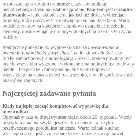
rozpocząć już w drugim trymestrze ciąży, aby uniknąć
niepotrzebnego stresu na ostatnie tygodnie.
Kluczem jest rozsądne
planowanie
– lepiej skupić się na jakości niż ilości, wybierając
produkty, które rzeczywiście ułatwią opiekę nad dzieckiem. Warto
podzielić zakupy na kategorie i stopniowo uzupełniać niezbędne
elementy, dostosowując je do indywidualnych potrzeb i stylu życia
rodziny.
Praktyczne podejście do wyprawki oznacza
inwestowanie w
przedmioty, które będą służyć dłużej
, takie jak wózek 3w1 czy
fotelik samochodowy z homologacją i-Size. Ubranka powinny być
przede wszystkim wygodne i wykonane z naturalnych materiałów, a
meble – bezpieczne i funkcjonalne. Nie warto kupować
wszystkiego na zapas – dzieci rosną szybko, a wiele gadżetów może
okazać się zbędnych.
Najczęściej zadawane pytania
Kiedy najlepiej zacząć kompletować wyprawkę dla
noworodka?
Optymalny czas to drugi trymestr ciąży, około 20. tygodnia. Wtedy
przyszła mama ma zwykle jeszcze dużo energii, a ryzyko
przedwczesnego porodu jest mniejsze. Warto jednak słuchać
własnego ciała – jeśli czujesz się dobrze, możesz zacząć nawet