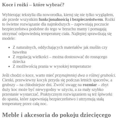
Koce i rożki – które wybrać?
Wybierając tekstylia dla noworodka, kieruj się nie tylko wyglądem,
ale przede wszystkim
funkcjonalnością i bezpieczeństwem
. Rożki
to świetne rozwiązanie dla najmłodszych – zapewniają poczucie
bezpieczeństwa podobne do tego w brzuchu mamy i pomagają
utrzymać odpowiednią temperaturę ciała. Najlepiej sprawdzają się
modele:
Z naturalnych, oddychających materiałów jak muślin czy
bawełna
Z regulacją wielkości – można dostosować do rosnącego
dziecka
Z możliwością prania w wysokiej temperaturze
Jeśli chodzi o koce, warto mieć
przynajmniej dwa o różnej grubości
.
Cienki, przewiewny kocyk przyda się podczas letnich spacerów, a
grubszy – na chłodniejsze dni. Zwróć uwagę na
rozmiar
– zbyt
duży koc może być niewygodny w użyciu, a za mały szybko
przestanie wystarczać. Praktycznym rozwiązaniem są też śpiworki
do spania, które zapewniają bezpieczeństwo i utrzymują stałą
temperaturę przez całą noc.
Meble i akcesoria do pokoju dziecięcego