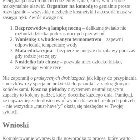
Pielęgnacja noworodka to codzienny rytuał, który warto sobie
maksymalnie ułatwić.
Organizer na komodę
to genialnie proste
rozwiązanie – wszystkie niezbędne kosmetyki i akcesoria masz w
zasięgu ręki. Zwróć uwagę na:
Bezprzewodową lampkę nocną
– delikatne światło nie
rozbudzi dziecka podczas nocnych przewijań
Wanienkę z wbudowanym termometrem
– zapewni
odpowiednią temperaturę wody
Mata edukacyjna
– bezpieczne miejsce do zabawy podczas
gdy rodzic jest zajęty
Nosidełko lub chustę
– pozwala mieć dziecko blisko,
zachowując wolne ręce
Nie zapomnij o
praktycznych drobiazgach
jak klipsy do przypinania
smoczków czy specjalne nożyczki do paznokci z zaokrąglonymi
końcówkami.
Kosz na pieluchy
z systemem neutralizującym
zapachy to kolejny gadżet, który docenisz każdego dnia. Pamiętaj,
że najważniejsze to dostosować wybór do swoich realnych potrzeb
– nie wszystkie „must-have’y” okażą się niezbędne w Twojej
sytuacji.
Wnioski
Kompletowanie wyprawki dla noworodka to proces, który warto