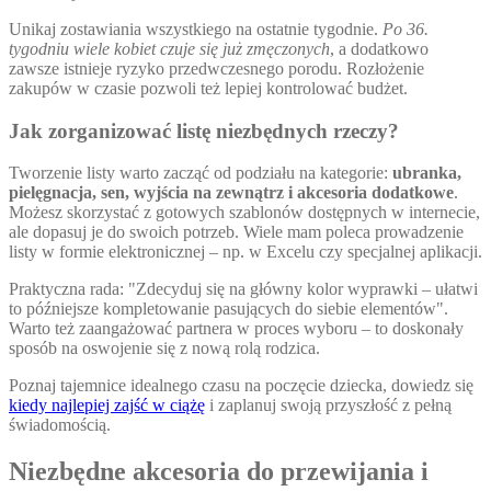
Unikaj zostawiania wszystkiego na ostatnie tygodnie.
Po 36.
tygodniu wiele kobiet czuje się już zmęczonych
, a dodatkowo
zawsze istnieje ryzyko przedwczesnego porodu. Rozłożenie
zakupów w czasie pozwoli też lepiej kontrolować budżet.
Jak zorganizować listę niezbędnych rzeczy?
Tworzenie listy warto zacząć od podziału na kategorie:
ubranka,
pielęgnacja, sen, wyjścia na zewnątrz i akcesoria dodatkowe
.
Możesz skorzystać z gotowych szablonów dostępnych w internecie,
ale dopasuj je do swoich potrzeb. Wiele mam poleca prowadzenie
listy w formie elektronicznej – np. w Excelu czy specjalnej aplikacji.
Praktyczna rada:
Zdecyduj się na główny kolor wyprawki – ułatwi
to późniejsze kompletowanie pasujących do siebie elementów
.
Warto też zaangażować partnera w proces wyboru – to doskonały
sposób na oswojenie się z nową rolą rodzica.
Poznaj tajemnice idealnego czasu na poczęcie dziecka, dowiedz się
kiedy najlepiej zajść w ciążę
i zaplanuj swoją przyszłość z pełną
świadomością.
Niezbędne akcesoria do przewijania i