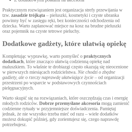
Praktycznym rozwiązaniem jest organizacja strefy przewijania w
tzw.
zasadzie trójkąta
– pieluszki, kosmetyki i czyste ubranka
powinny być w zasięgu ręki, bez konieczności odchodzenia od
dziecka. Warto zaplanować miejsce na kosz na brudne pieluszki
oraz pojemnik na czyste tetrowe pieluchy.
Dodatkowe gadżety, które ułatwią opiekę
Kompletując wyprawkę, warto pomyśleć o
praktycznych
dodatkach
, które znacząco ułatwią codzienną opiekę nad
maluszkiem. To właśnie te drobiazgi często okazują się nieocenione
w pierwszych miesiącach rodzicielstwa.
Nie chodzi o zbędne
gadżety, ale o rzeczy naprawdę ułatwiające życie
– od organizacji
przestrzeni po wsparcie w podstawowych czynnościach
pielęgnacyjnych.
Warto skupić się na rozwiązaniach, które oszczędzają czas i energię
młodych rodziców.
Dobrze przemyślane akcesoria
mogą zamienić
codzienne rytuały w przyjemniejsze doświadczenia. Pamiętaj
jednak, że nie wszystko trzeba mieć od razu – wiele dodatków
możesz dokupić później, gdy zorientujesz się, czego naprawdę
potrzebujesz.