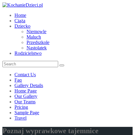
Home
Ciąża
Dziecko
Niemowle
Maluch
Przedszkole
Nastolatek
Rodzicielstwo
Contact Us
Faq
Gallery Details
Home Page
Our Gallery
Our Teams
Pricing
Sample Page
Travel
Poznaj wyprawkowe tajemnice