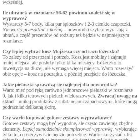
wcześniej.
Ile ubranek w rozmiarze 56-62 powinno znaleźć się w
wyprawce?
Wystarczy 5-7 body, kilka par śpioszków i 2-3 cienkie czapeczki.
Nie warto przesadzać z ilością
– noworodki szybko wyrastają z
ubrań, a część prezentów od rodziny też będzie w najmniejszym
rozmiarze.
Czy lepiej wybrać kosz Mojżesza czy od razu łóżeczko?
To zależy od przestrzeni i potrzeb. Kosz jest mobilny i zajmuje
mniej miejsca, ale posłuży tylko kilka miesięcy. Łóżeczko to
inwestycja na dłużej, ale wymaga więcej miejsca. Warto rozważyć
obie opcje – kosz na początku, a później przejście do łóżeczka.
Jakie pieluszki sprawdzą się najlepiej dla noworodka?
Warto mieć pod ręką zarówno jednorazowe pieluszki w rozmiarze
0, jak i kilka tetrowych pieluch wielorazowych.
Zwracaj uwagę na
skład
– unikaj produktów z substancjami zapachowymi, które mogą
podrażniać delikatną skórę.
Czy warto kupować gotowe zestawy wyprawkowe?
Gotowe zestawy mogą być wygodne, ale często zawierają zbędne
elementy.
Lepiej samodzielnie skompletować wyprawkę
, wybierając
tylko to, co rzeczywiście będzie potrzebne. Warto skorzystać z list