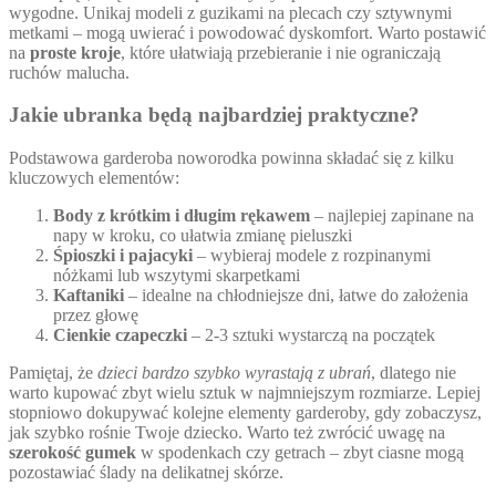
wygodne. Unikaj modeli z guzikami na plecach czy sztywnymi
metkami – mogą uwierać i powodować dyskomfort. Warto postawić
na
proste kroje
, które ułatwiają przebieranie i nie ograniczają
ruchów malucha.
Jakie ubranka będą najbardziej praktyczne?
Podstawowa garderoba noworodka powinna składać się z kilku
kluczowych elementów:
Body z krótkim i długim rękawem
– najlepiej zapinane na
napy w kroku, co ułatwia zmianę pieluszki
Śpioszki i pajacyki
– wybieraj modele z rozpinanymi
nóżkami lub wszytymi skarpetkami
Kaftaniki
– idealne na chłodniejsze dni, łatwe do założenia
przez głowę
Cienkie czapeczki
– 2-3 sztuki wystarczą na początek
Pamiętaj, że
dzieci bardzo szybko wyrastają z ubrań
, dlatego nie
warto kupować zbyt wielu sztuk w najmniejszym rozmiarze. Lepiej
stopniowo dokupywać kolejne elementy garderoby, gdy zobaczysz,
jak szybko rośnie Twoje dziecko. Warto też zwrócić uwagę na
szerokość gumek
w spodenkach czy getrach – zbyt ciasne mogą
pozostawiać ślady na delikatnej skórze.