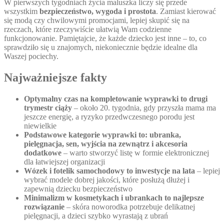
W pierwszych tygodniach życia maluszka liczy się przede
wszystkim
bezpieczeństwo, wygoda i prostota
. Zamiast kierować
się modą czy chwilowymi promocjami, lepiej skupić się na
rzeczach, które rzeczywiście ułatwią Wam codzienne
funkcjonowanie. Pamiętajcie, że każde dziecko jest inne – to, co
sprawdziło się u znajomych, niekoniecznie będzie idealne dla
Waszej pociechy.
Najważniejsze fakty
Optymalny czas na kompletowanie wyprawki to drugi
trymestr ciąży
– około 20. tygodnia, gdy przyszła mama ma
jeszcze energię, a ryzyko przedwczesnego porodu jest
niewielkie
Podstawowe kategorie wyprawki to: ubranka,
pielęgnacja, sen, wyjścia na zewnątrz i akcesoria
dodatkowe
– warto stworzyć listę w formie elektronicznej
dla łatwiejszej organizacji
Wózek i fotelik samochodowy to inwestycje na lata
– lepiej
wybrać modele dobrej jakości, które posłużą dłużej i
zapewnią dziecku bezpieczeństwo
Minimalizm w kosmetykach i ubrankach to najlepsze
rozwiązanie
– skóra noworodka potrzebuje delikatnej
pielęgnacji, a dzieci szybko wyrastają z ubrań