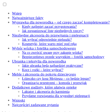
Wstęp
Najważniejsze fakty
Wyprawka dla noworodka – od czego zacząć kompletowanie?
Kiedy najlepiej zacząć przygotowania?
Jak zorganizować listę niezbędnych rzeczy?
Niezbędne akcesoria do przewijania i pielęgnacji
Jak wybrać odpowiednie pieluszki?
Kosmetyki, które warto mieć pod ręką
Wybór wózka i fotelika samochodowego
Na co zwrócić uwagę przy zakupie wózka?
Bezpieczeństwo przede wszystkim – fotelik samochodowy
Ubranka i tekstylia dla noworodka
Jakie ubranka będą najbardziej praktyczne?
Koce i rożki – które wybrać?
Meble i akcesoria do pokoju dziecięcego
Łóżeczko czy kosz Mojżesza – co będzie lepsze?
Organizacja przestrzeni – komoda i przewijak
Dodatkowe gadżety, które ułatwią opiekę
Laktator i akcesoria do karmienia
Przydatne rozwiązania dla wygodnej pielęgnacji
Wnioski
Najczęściej zadawane pytania