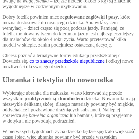
uwagę na
wagę fotelika
– lżejsze modele (około 3 kg) są znacznie
wygodniejsze w codziennym użytkowaniu.
Dobry fotelik powinien mieć
regulowane zagłówki i pasy
, które
można dostosować do rosnącego dziecka. Sprawdź system
wentylacji – dzieci często się pocą podczas jazdy. Pamiętaj, że
fotelik montowany tyłem do kierunku jazdy jest najbezpieczniejszy
dla maluchów do około 4 roku życia. Warto przetestować kilka
modeli w sklepie, zanim podejmiesz ostateczną decyzję.
Chcesz poznać alternatywne formy edukacji przedszkolnej?
Dowiedz się,
co to znaczy przedszkole niepubliczne
i odkryj nowe
możliwości dla swojego dziecka.
Ubranka i tekstylia dla noworodka
Wybierając ubranka dla maluszka, warto kierować się przede
wszystkim
praktycznością i komfortem
dziecka. Noworodki mają
niezwykle delikatną skórę, dlatego materiały powinny być miękkie,
oddychające i pozbawione drażniących substancji. Najlepiej
sprawdza się
bawełna organiczna
lub bambus, które są przyjemne
w dotyku i nie powodują podrażnień.
W pierwszych tygodniach życia dziecko będzie spędzało większość
czasu śpiąc, więc ubranka powinny być przede wszystkim