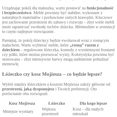
Urządzając pokój dla maluszka, warto postawić na
funkcjonalność
i bezpieczeństwo
. Meble powinny być stabilne, wykonane z
naturalnych materiałów i pozbawione ostrych krawędzi. Kluczowe
jest zachowanie przestrzeni do zabawy i rozwoju – zbyt wiele mebli
może ograniczać swobodę ruchów dziecka.
Minimalizm w aranżacji
to często najlepsze rozwiązanie.
Pamiętaj, że pokój dziecięcy będzie ewoluował wraz z rosnącym
maluchem. Warto wybierać meble, które
„rosną” razem z
dzieckiem
– regulowane łóżeczka, komody z wymiennymi frontami
czy półki, które można przesuwać wyżej. Kolorystyka powinna być
stonowana – zbyt intensywne barwy mogą nadmiernie pobudzać
niemowlę.
Łóżeczko czy kosz Mojżesza – co będzie lepsze?
Wybór między łóżeczkiem a koszem Mojżesza zależy głównie od
przestrzeni, jaką dysponujesz
i Twoich preferencji. Oto
porównanie obu rozwiązań:
Kosz Mojżesza
Łóżeczko
Dla kogo lepsze
Większa
Kosz – dla małych
Mniejsze wymiary
przestrzeń
mieszkań