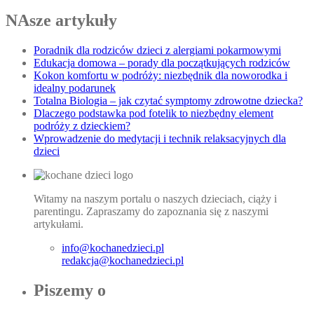
NAsze artykuły
Poradnik dla rodziców dzieci z alergiami pokarmowymi
Edukacja domowa – porady dla początkujących rodziców
Kokon komfortu w podróży: niezbędnik dla noworodka i
idealny podarunek
Totalna Biologia – jak czytać symptomy zdrowotne dziecka?
Dlaczego podstawka pod fotelik to niezbędny element
podróży z dzieckiem?
Wprowadzenie do medytacji i technik relaksacyjnych dla
dzieci
Witamy na naszym portalu o naszych dzieciach, ciąży i
parentingu. Zapraszamy do zapoznania się z naszymi
artykułami.
info@kochanedzieci.pl
redakcja@kochanedzieci.pl
Piszemy o