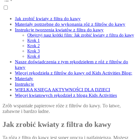
Jak zrobić kwiaty z filtra do kawy
Materiały potrzebne do wykonania róż z filtrów do kawy
Instrukcje tworzenia kwiatów z filtra do kawy
Obejrzyj nasz krótki film: Jak zrobić kwiaty z filtra do kawy
Krok 1
Krok 2
Krok 3
Krok 4
Nasze doświadczenia z tym rękodziełem z róż z filtrów do
kawy
Więcej rękodzieła z filtrów do kawy od Kids Activities Blog:
Materiały
Instrukcje
WIELKA KSIĘGA AKTYWNOŚCI DLA DZIECI
Więcej kwiatowych rękodzieł z bloga Kids Activities
Zrób wspaniałe papierowe róże z filtrów do kawy. To łatwe,
zabawne i bardzo ładne.
Jak zrobić kwiaty z filtra do kawy
Ta róża z filtra do kawy jest super urocza i najfajniejsza. Możesz