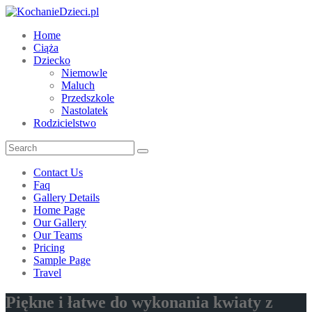
Home
Ciąża
Dziecko
Niemowle
Maluch
Przedszkole
Nastolatek
Rodzicielstwo
Contact Us
Faq
Gallery Details
Home Page
Our Gallery
Our Teams
Pricing
Sample Page
Travel
Piękne i łatwe do wykonania kwiaty z