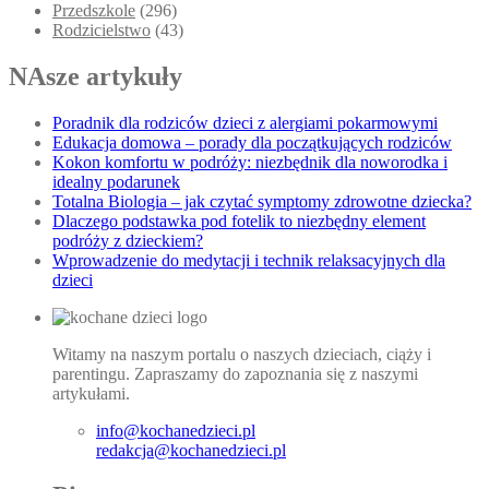
Przedszkole
(296)
Rodzicielstwo
(43)
NAsze artykuły
Poradnik dla rodziców dzieci z alergiami pokarmowymi
Edukacja domowa – porady dla początkujących rodziców
Kokon komfortu w podróży: niezbędnik dla noworodka i
idealny podarunek
Totalna Biologia – jak czytać symptomy zdrowotne dziecka?
Dlaczego podstawka pod fotelik to niezbędny element
podróży z dzieckiem?
Wprowadzenie do medytacji i technik relaksacyjnych dla
dzieci
Witamy na naszym portalu o naszych dzieciach, ciąży i
parentingu. Zapraszamy do zapoznania się z naszymi
artykułami.
info@kochanedzieci.pl
redakcja@kochanedzieci.pl