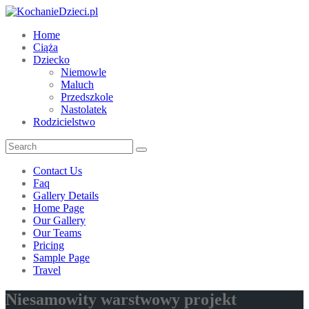
Home
Ciąża
Dziecko
Niemowle
Maluch
Przedszkole
Nastolatek
Rodzicielstwo
Contact Us
Faq
Gallery Details
Home Page
Our Gallery
Our Teams
Pricing
Sample Page
Travel
Niesamowity warstwowy projekt