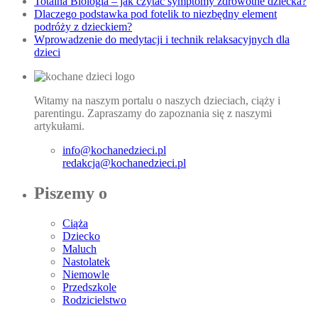
Totalna Biologia – jak czytać symptomy zdrowotne dziecka?
Dlaczego podstawka pod fotelik to niezbędny element
podróży z dzieckiem?
Wprowadzenie do medytacji i technik relaksacyjnych dla
dzieci
Witamy na naszym portalu o naszych dzieciach, ciąży i
parentingu. Zapraszamy do zapoznania się z naszymi
artykułami.
info@kochanedzieci.pl
redakcja@kochanedzieci.pl
Piszemy o
Ciąża
Dziecko
Maluch
Nastolatek
Niemowle
Przedszkole
Rodzicielstwo