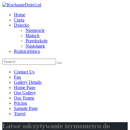
Home
Ciąża
Dziecko
Niemowle
Maluch
Przedszkole
Nastolatek
Rodzicielstwo
Contact Us
Faq
Gallery Details
Home Page
Our Gallery
Our Teams
Pricing
Sample Page
Travel
Łatwe odczytywanie termometru do