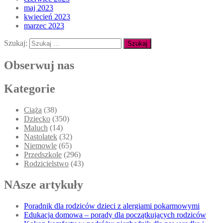
maj 2023
kwiecień 2023
marzec 2023
Szukaj:
Obserwuj nas
Kategorie
Ciąża
(38)
Dziecko
(350)
Maluch
(14)
Nastolatek
(32)
Niemowle
(65)
Przedszkole
(296)
Rodzicielstwo
(43)
NAsze artykuły
Poradnik dla rodziców dzieci z alergiami pokarmowymi
Edukacja domowa – porady dla początkujących rodziców