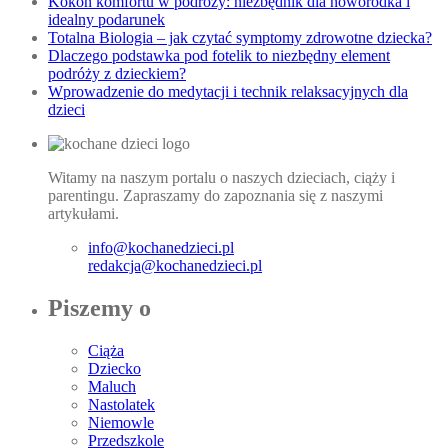
Kokon komfortu w podróży: niezbędnik dla noworodka i
idealny podarunek
Totalna Biologia – jak czytać symptomy zdrowotne dziecka?
Dlaczego podstawka pod fotelik to niezbędny element
podróży z dzieckiem?
Wprowadzenie do medytacji i technik relaksacyjnych dla
dzieci
Witamy na naszym portalu o naszych dzieciach, ciąży i
parentingu. Zapraszamy do zapoznania się z naszymi
artykułami.
info@kochanedzieci.pl
redakcja@kochanedzieci.pl
Piszemy o
Ciąża
Dziecko
Maluch
Nastolatek
Niemowle
Przedszkole