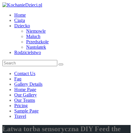
Home
Ciąża
Dziecko
Niemowle
Maluch
Przedszkole
Nastolatek
Rodzicielstwo
Contact Us
Faq
Gallery Details
Home Page
Our Gallery
Our Teams
Pricing
Sample Page
Travel
Łatwa torba sensoryczna DIY Feed the