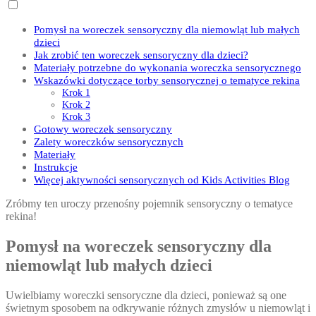
Pomysł na woreczek sensoryczny dla niemowląt lub małych
dzieci
Jak zrobić ten woreczek sensoryczny dla dzieci?
Materiały potrzebne do wykonania woreczka sensorycznego
Wskazówki dotyczące torby sensorycznej o tematyce rekina
Krok 1
Krok 2
Krok 3
Gotowy woreczek sensoryczny
Zalety woreczków sensorycznych
Materiały
Instrukcje
Więcej aktywności sensorycznych od Kids Activities Blog
Zróbmy ten uroczy przenośny pojemnik sensoryczny o tematyce
rekina!
Pomysł na woreczek sensoryczny dla
niemowląt lub małych dzieci
Uwielbiamy woreczki sensoryczne dla dzieci, ponieważ są one
świetnym sposobem na odkrywanie różnych zmysłów u niemowląt i