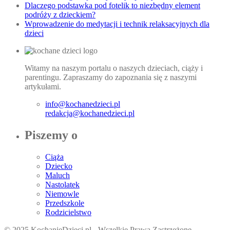
Dlaczego podstawka pod fotelik to niezbędny element
podróży z dzieckiem?
Wprowadzenie do medytacji i technik relaksacyjnych dla
dzieci
Witamy na naszym portalu o naszych dzieciach, ciąży i
parentingu. Zapraszamy do zapoznania się z naszymi
artykułami.
info@kochanedzieci.pl
redakcja@kochanedzieci.pl
Piszemy o
Ciąża
Dziecko
Maluch
Nastolatek
Niemowle
Przedszkole
Rodzicielstwo
© 2025 KochanieDzieci.pl - Wszelkie Prawa Zastrzeżone