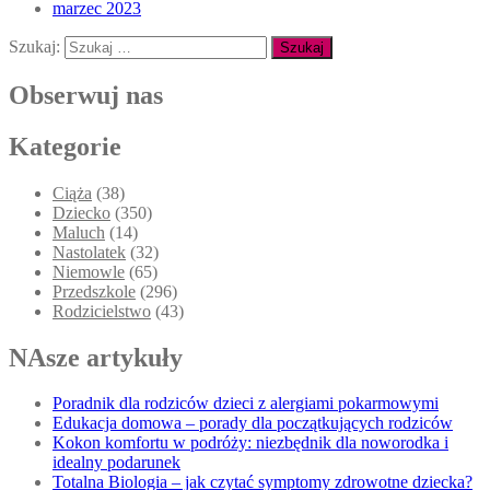
marzec 2023
Szukaj:
Obserwuj nas
Kategorie
Ciąża
(38)
Dziecko
(350)
Maluch
(14)
Nastolatek
(32)
Niemowle
(65)
Przedszkole
(296)
Rodzicielstwo
(43)
NAsze artykuły
Poradnik dla rodziców dzieci z alergiami pokarmowymi
Edukacja domowa – porady dla początkujących rodziców
Kokon komfortu w podróży: niezbędnik dla noworodka i
idealny podarunek
Totalna Biologia – jak czytać symptomy zdrowotne dziecka?