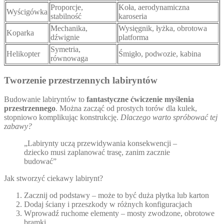
Proporcje,
Koła, aerodynamiczna
Wyścigówka
stabilność
karoseria
Mechanika,
Wysięgnik, łyżka, obrotowa
Koparka
dźwignie
platforma
Symetria,
Helikopter
Śmigło, podwozie, kabina
równowaga
Tworzenie przestrzennych labiryntów
Budowanie labiryntów to
fantastyczne ćwiczenie myślenia
przestrzennego
. Można zacząć od prostych torów dla kulek,
stopniowo komplikując konstrukcję.
Dlaczego warto spróbować tej
zabawy?
„Labirynty uczą przewidywania konsekwencji –
dziecko musi zaplanować trasę, zanim zacznie
budować”
Jak stworzyć ciekawy labirynt?
Zacznij od podstawy – może to być duża płytka lub karton
Dodaj ściany i przeszkody w różnych konfiguracjach
Wprowadź ruchome elementy – mosty zwodzone, obrotowe
bramki