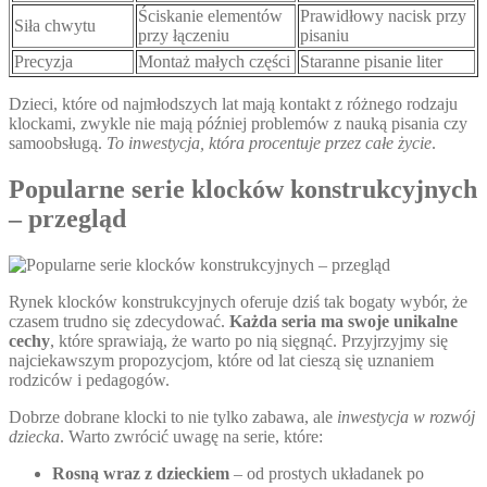
Ściskanie elementów
Prawidłowy nacisk przy
Siła chwytu
przy łączeniu
pisaniu
Precyzja
Montaż małych części
Staranne pisanie liter
Dzieci, które od najmłodszych lat mają kontakt z różnego rodzaju
klockami, zwykle nie mają później problemów z nauką pisania czy
samoobsługą.
To inwestycja, która procentuje przez całe życie
.
Popularne serie klocków konstrukcyjnych
– przegląd
Rynek klocków konstrukcyjnych oferuje dziś tak bogaty wybór, że
czasem trudno się zdecydować.
Każda seria ma swoje unikalne
cechy
, które sprawiają, że warto po nią sięgnąć. Przyjrzyjmy się
najciekawszym propozycjom, które od lat cieszą się uznaniem
rodziców i pedagogów.
Dobrze dobrane klocki to nie tylko zabawa, ale
inwestycja w rozwój
dziecka
. Warto zwrócić uwagę na serie, które:
Rosną wraz z dzieckiem
– od prostych układanek po