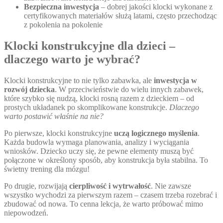
Bezpieczna inwestycja
– dobrej jakości klocki wykonane z
certyfikowanych materiałów służą latami, często przechodząc
z pokolenia na pokolenie
Klocki konstrukcyjne dla dzieci –
dlaczego warto je wybrać?
Klocki konstrukcyjne to nie tylko zabawka, ale
inwestycja w
rozwój dziecka
. W przeciwieństwie do wielu innych zabawek,
które szybko się nudzą, klocki rosną razem z dzieckiem – od
prostych układanek po skomplikowane konstrukcje.
Dlaczego
warto postawić właśnie na nie?
Po pierwsze, klocki konstrukcyjne
uczą logicznego myślenia
.
Każda budowla wymaga planowania, analizy i wyciągania
wniosków. Dziecko uczy się, że pewne elementy muszą być
połączone w określony sposób, aby konstrukcja była stabilna. To
świetny trening dla mózgu!
Po drugie, rozwijają
cierpliwość i wytrwałość
. Nie zawsze
wszystko wychodzi za pierwszym razem – czasem trzeba rozebrać i
zbudować od nowa. To cenna lekcja, że warto próbować mimo
niepowodzeń.