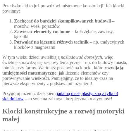
Przedszkolaki to już prawdziwi mistrzowie konstrukcji! Ich klocki
powinny:
Zachęcać do bardziej skomplikowanych budowli
–
mostów, wież, pojazdów
Zawierać elementy ruchome
– koła zębate, zawiasy,
łączniki
Pozwalać na łączenie różnych technik
– np. tradycyjnych
klocków z magnesami
W tym wieku dzieci uwielbiają
naśladować dorosłych
, więc
świetnie sprawdzą się zestawy tematyczne – np. do budowy miasta,
lotniska czy farmy. Warto też postawić na klocki, które
rozwijają
umiejętności matematyczne
, jak liczenie elementów czy
porównywanie wielkości. Pamiętajmy, że to idealny czas na
pierwsze eksperymenty z podstawami inżynierii!
Przygotuj razem z dzieckiem
jadalną masę plastyczną z tylko 3
składników
– to świetna zabawa i bezpieczna kreatywność!
Klocki konstrukcyjne a rozwój motoryki
małej