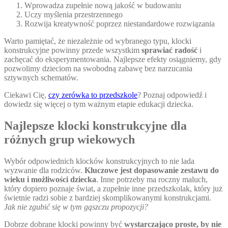
Wprowadza zupełnie nową jakość w budowaniu
Uczy myślenia przestrzennego
Rozwija kreatywność poprzez niestandardowe rozwiązania
Warto pamiętać, że niezależnie od wybranego typu, klocki
konstrukcyjne powinny przede wszystkim
sprawiać radość
i
zachęcać do eksperymentowania. Najlepsze efekty osiągniemy, gdy
pozwolimy dzieciom na swobodną zabawę bez narzucania
sztywnych schematów.
Ciekawi Cię,
czy zerówka to przedszkole
? Poznaj odpowiedź i
dowiedz się więcej o tym ważnym etapie edukacji dziecka.
Najlepsze klocki konstrukcyjne dla
różnych grup wiekowych
Wybór odpowiednich klocków konstrukcyjnych to nie lada
wyzwanie dla rodziców.
Kluczowe jest dopasowanie zestawu do
wieku i możliwości dziecka
. Inne potrzeby ma roczny maluch,
który dopiero poznaje świat, a zupełnie inne przedszkolak, który już
świetnie radzi sobie z bardziej skomplikowanymi konstrukcjami.
Jak nie zgubić się w tym gąszczu propozycji?
Dobrze dobrane klocki powinny być
wystarczająco proste, by nie