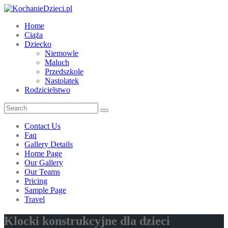
Home
Ciąża
Dziecko
Niemowle
Maluch
Przedszkole
Nastolatek
Rodzicielstwo
Contact Us
Faq
Gallery Details
Home Page
Our Gallery
Our Teams
Pricing
Sample Page
Travel
Klocki konstrukcyjne dla dzieci