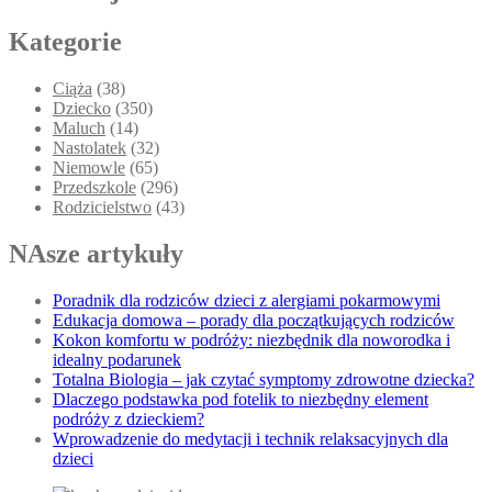
Kategorie
Ciąża
(38)
Dziecko
(350)
Maluch
(14)
Nastolatek
(32)
Niemowle
(65)
Przedszkole
(296)
Rodzicielstwo
(43)
NAsze artykuły
Poradnik dla rodziców dzieci z alergiami pokarmowymi
Edukacja domowa – porady dla początkujących rodziców
Kokon komfortu w podróży: niezbędnik dla noworodka i
idealny podarunek
Totalna Biologia – jak czytać symptomy zdrowotne dziecka?
Dlaczego podstawka pod fotelik to niezbędny element
podróży z dzieckiem?
Wprowadzenie do medytacji i technik relaksacyjnych dla
dzieci