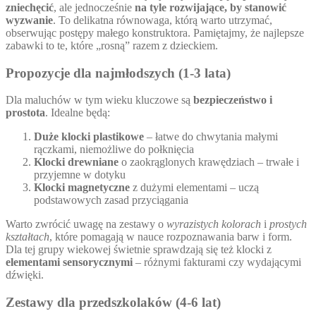
zniechęcić
, ale jednocześnie
na tyle rozwijające, by stanowić
wyzwanie
. To delikatna równowaga, którą warto utrzymać,
obserwując postępy małego konstruktora. Pamiętajmy, że najlepsze
zabawki to te, które „rosną” razem z dzieckiem.
Propozycje dla najmłodszych (1-3 lata)
Dla maluchów w tym wieku kluczowe są
bezpieczeństwo i
prostota
. Idealne będą:
Duże klocki plastikowe
– łatwe do chwytania małymi
rączkami, niemożliwe do połknięcia
Klocki drewniane
o zaokrąglonych krawędziach – trwałe i
przyjemne w dotyku
Klocki magnetyczne
z dużymi elementami – uczą
podstawowych zasad przyciągania
Warto zwrócić uwagę na zestawy o
wyrazistych kolorach
i
prostych
kształtach
, które pomagają w nauce rozpoznawania barw i form.
Dla tej grupy wiekowej świetnie sprawdzają się też klocki z
elementami sensorycznymi
– różnymi fakturami czy wydającymi
dźwięki.
Zestawy dla przedszkolaków (4-6 lat)