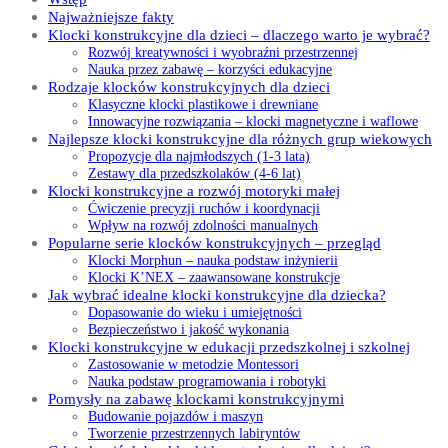
Najważniejsze fakty
Klocki konstrukcyjne dla dzieci – dlaczego warto je wybrać?
Rozwój kreatywności i wyobraźni przestrzennej
Nauka przez zabawę – korzyści edukacyjne
Rodzaje klocków konstrukcyjnych dla dzieci
Klasyczne klocki plastikowe i drewniane
Innowacyjne rozwiązania – klocki magnetyczne i waflowe
Najlepsze klocki konstrukcyjne dla różnych grup wiekowych
Propozycje dla najmłodszych (1-3 lata)
Zestawy dla przedszkolaków (4-6 lat)
Klocki konstrukcyjne a rozwój motoryki małej
Ćwiczenie precyzji ruchów i koordynacji
Wpływ na rozwój zdolności manualnych
Popularne serie klocków konstrukcyjnych – przegląd
Klocki Morphun – nauka podstaw inżynierii
Klocki K’NEX – zaawansowane konstrukcje
Jak wybrać idealne klocki konstrukcyjne dla dziecka?
Dopasowanie do wieku i umiejętności
Bezpieczeństwo i jakość wykonania
Klocki konstrukcyjne w edukacji przedszkolnej i szkolnej
Zastosowanie w metodzie Montessori
Nauka podstaw programowania i robotyki
Pomysły na zabawę klockami konstrukcyjnymi
Budowanie pojazdów i maszyn
Tworzenie przestrzennych labiryntów