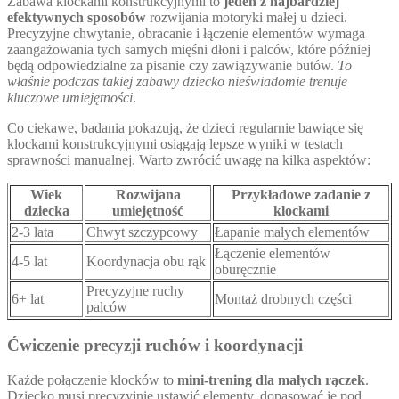
Zabawa klockami konstrukcyjnymi to
jeden z najbardziej
efektywnych sposobów
rozwijania motoryki małej u dzieci.
Precyzyjne chwytanie, obracanie i łączenie elementów wymaga
zaangażowania tych samych mięśni dłoni i palców, które później
będą odpowiedzialne za pisanie czy zawiązywanie butów.
To
właśnie podczas takiej zabawy dziecko nieświadomie trenuje
kluczowe umiejętności
.
Co ciekawe, badania pokazują, że dzieci regularnie bawiące się
klockami konstrukcyjnymi osiągają lepsze wyniki w testach
sprawności manualnej. Warto zwrócić uwagę na kilka aspektów:
Wiek
Rozwijana
Przykładowe zadanie z
dziecka
umiejętność
klockami
2-3 lata
Chwyt szczypcowy
Łapanie małych elementów
Łączenie elementów
4-5 lat
Koordynacja obu rąk
oburęcznie
Precyzyjne ruchy
6+ lat
Montaż drobnych części
palców
Ćwiczenie precyzji ruchów i koordynacji
Każde połączenie klocków to
mini-trening dla małych rączek
.
Dziecko musi precyzyjnie ustawić elementy, dopasować je pod