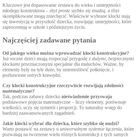
Kluczowe jest dopasowanie zestawu do wieku i umiejętności
młodego konstruktora –
zbyt proste szybko się znudzą
, a zbyt
skomplikowane mogą zniechęcić. Właściwie wybrane klocki stają
się inwestycją w przyszłość dziecka, rozwijając umiejętności, które
zaprocentują w szkole i późniejszym życiu.
Najczęściej zadawane pytania
Od jakiego wieku można wprowadzać klocki konstrukcyjne?
Już roczne dzieci mogą rozpocząć przygodę z
dużymi, bezpiecznymi
klockami
przeznaczonymi specjalnie dla maluchów. Ważne, by
elementy były na tyle duże, by uniemożliwić połknięcie, i
pozbawione ostrych krawędzi.
Czy klocki konstrukcyjne rzeczywiście rozwijają zdolności
matematyczne?
Tak, podczas zabawy dziecko
nieświadomie przyswaja
podstawowe pojęcia matematyczne – liczy elementy, porównuje
wielkości, uczy się symetrii i proporcji. To naturalny wstęp do
bardziej zaawansowanych zagadnień.
Jakie klocki wybrać dla dziecka, które szybko się nudzi?
Warto postawić na zestawy o
uniwersalnym systemie łączenia
, które
pozwalają na tworzenie wielu różnych konstrukcji z tych samych