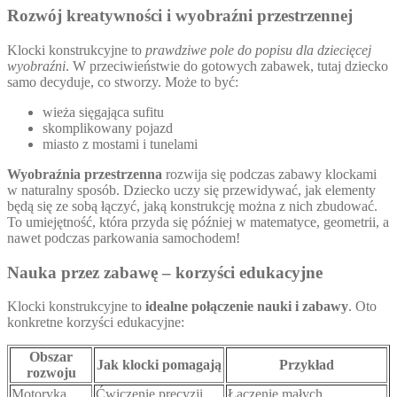
Rozwój kreatywności i wyobraźni przestrzennej
Klocki konstrukcyjne to
prawdziwe pole do popisu dla dziecięcej
wyobraźni
. W przeciwieństwie do gotowych zabawek, tutaj dziecko
samo decyduje, co stworzy. Może to być:
wieża sięgająca sufitu
skomplikowany pojazd
miasto z mostami i tunelami
Wyobraźnia przestrzenna
rozwija się podczas zabawy klockami
w naturalny sposób. Dziecko uczy się przewidywać, jak elementy
będą się ze sobą łączyć, jaką konstrukcję można z nich zbudować.
To umiejętność, która przyda się później w matematyce, geometrii, a
nawet podczas parkowania samochodem!
Nauka przez zabawę – korzyści edukacyjne
Klocki konstrukcyjne to
idealne połączenie nauki i zabawy
. Oto
konkretne korzyści edukacyjne:
Obszar
Jak klocki pomagają
Przykład
rozwoju
Motoryka
Ćwiczenie precyzji
Łączenie małych