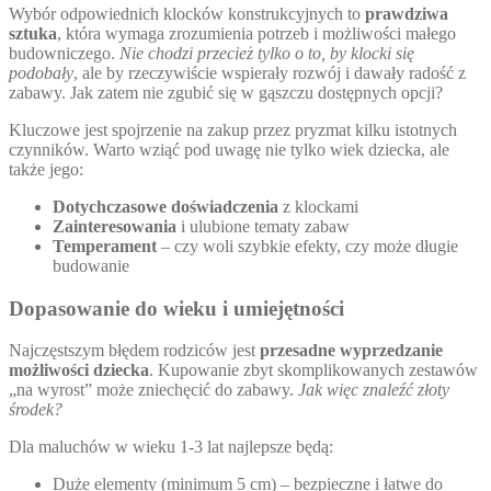
Wybór odpowiednich klocków konstrukcyjnych to
prawdziwa
sztuka
, która wymaga zrozumienia potrzeb i możliwości małego
budowniczego.
Nie chodzi przecież tylko o to, by klocki się
podobały
, ale by rzeczywiście wspierały rozwój i dawały radość z
zabawy. Jak zatem nie zgubić się w gąszczu dostępnych opcji?
Kluczowe jest spojrzenie na zakup przez pryzmat kilku istotnych
czynników. Warto wziąć pod uwagę nie tylko wiek dziecka, ale
także jego:
Dotychczasowe doświadczenia
z klockami
Zainteresowania
i ulubione tematy zabaw
Temperament
– czy woli szybkie efekty, czy może długie
budowanie
Dopasowanie do wieku i umiejętności
Najczęstszym błędem rodziców jest
przesadne wyprzedzanie
możliwości dziecka
. Kupowanie zbyt skomplikowanych zestawów
„na wyrost” może zniechęcić do zabawy.
Jak więc znaleźć złoty
środek?
Dla maluchów w wieku 1-3 lat najlepsze będą:
Duże elementy (minimum 5 cm) – bezpieczne i łatwe do