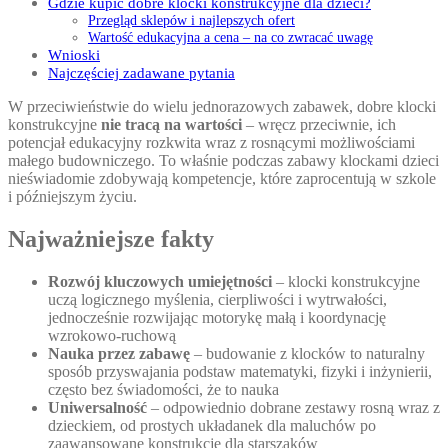
Gdzie kupić dobre klocki konstrukcyjne dla dzieci?
Przegląd sklepów i najlepszych ofert
Wartość edukacyjna a cena – na co zwracać uwagę
Wnioski
Najczęściej zadawane pytania
W przeciwieństwie do wielu jednorazowych zabawek, dobre klocki
konstrukcyjne
nie tracą na wartości
– wręcz przeciwnie, ich
potencjał edukacyjny rozkwita wraz z rosnącymi możliwościami
małego budowniczego. To właśnie podczas zabawy klockami dzieci
nieświadomie zdobywają kompetencje, które zaprocentują w szkole
i późniejszym życiu.
Najważniejsze fakty
Rozwój kluczowych umiejętności
– klocki konstrukcyjne
uczą logicznego myślenia, cierpliwości i wytrwałości,
jednocześnie rozwijając motorykę małą i koordynację
wzrokowo-ruchową
Nauka przez zabawę
– budowanie z klocków to naturalny
sposób przyswajania podstaw matematyki, fizyki i inżynierii,
często bez świadomości, że to nauka
Uniwersalność
– odpowiednio dobrane zestawy rosną wraz z
dzieckiem, od prostych układanek dla maluchów po
zaawansowane konstrukcje dla starszaków