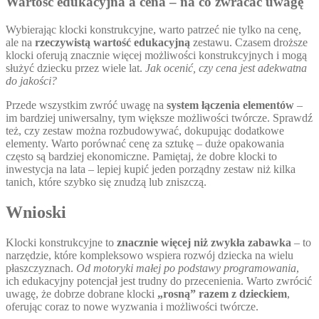
Wartość edukacyjna a cena – na co zwracać uwagę
Wybierając klocki konstrukcyjne, warto patrzeć nie tylko na cenę,
ale na
rzeczywistą wartość edukacyjną
zestawu. Czasem droższe
klocki oferują znacznie więcej możliwości konstrukcyjnych i mogą
służyć dziecku przez wiele lat.
Jak ocenić, czy cena jest adekwatna
do jakości?
Przede wszystkim zwróć uwagę na
system łączenia elementów
–
im bardziej uniwersalny, tym większe możliwości twórcze. Sprawdź
też, czy zestaw można rozbudowywać, dokupując dodatkowe
elementy. Warto porównać cenę za sztukę – duże opakowania
często są bardziej ekonomiczne. Pamiętaj, że dobre klocki to
inwestycja na lata – lepiej kupić jeden porządny zestaw niż kilka
tanich, które szybko się znudzą lub zniszczą.
Wnioski
Klocki konstrukcyjne to
znacznie więcej niż zwykła zabawka
– to
narzędzie, które kompleksowo wspiera rozwój dziecka na wielu
płaszczyznach.
Od motoryki małej po podstawy programowania
,
ich edukacyjny potencjał jest trudny do przecenienia. Warto zwrócić
uwagę, że dobrze dobrane klocki
„rosną” razem z dzieckiem
,
oferując coraz to nowe wyzwania i możliwości twórcze.