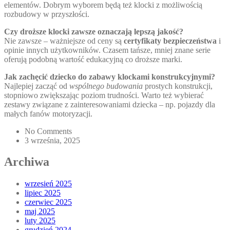
elementów. Dobrym wyborem będą też klocki z możliwością
rozbudowy w przyszłości.
Czy droższe klocki zawsze oznaczają lepszą jakość?
Nie zawsze – ważniejsze od ceny są
certyfikaty bezpieczeństwa
i
opinie innych użytkowników. Czasem tańsze, mniej znane serie
oferują podobną wartość edukacyjną co droższe marki.
Jak zachęcić dziecko do zabawy klockami konstrukcyjnymi?
Najlepiej zacząć od
wspólnego budowania
prostych konstrukcji,
stopniowo zwiększając poziom trudności. Warto też wybierać
zestawy związane z zainteresowaniami dziecka – np. pojazdy dla
małych fanów motoryzacji.
No Comments
3 września, 2025
Archiwa
wrzesień 2025
lipiec 2025
czerwiec 2025
maj 2025
luty 2025
grudzień 2024