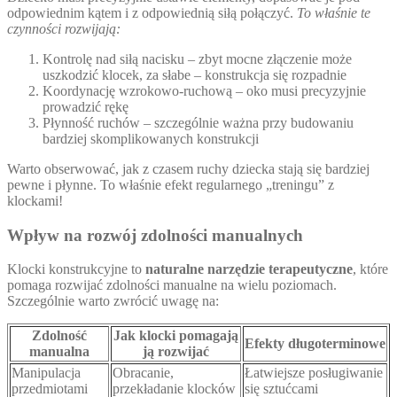
odpowiednim kątem i z odpowiednią siłą połączyć.
To właśnie te
czynności rozwijają:
Kontrolę nad siłą nacisku – zbyt mocne złączenie może
uszkodzić klocek, za słabe – konstrukcja się rozpadnie
Koordynację wzrokowo-ruchową – oko musi precyzyjnie
prowadzić rękę
Płynność ruchów – szczególnie ważna przy budowaniu
bardziej skomplikowanych konstrukcji
Warto obserwować, jak z czasem ruchy dziecka stają się bardziej
pewne i płynne. To właśnie efekt regularnego „treningu” z
klockami!
Wpływ na rozwój zdolności manualnych
Klocki konstrukcyjne to
naturalne narzędzie terapeutyczne
, które
pomaga rozwijać zdolności manualne na wielu poziomach.
Szczególnie warto zwrócić uwagę na:
Zdolność
Jak klocki pomagają
Efekty długoterminowe
manualna
ją rozwijać
Manipulacja
Obracanie,
Łatwiejsze posługiwanie
przedmiotami
przekładanie klocków
się sztućcami