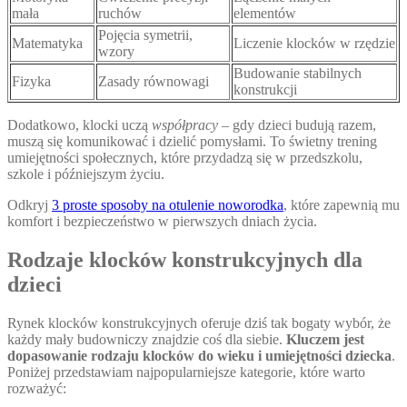
mała
ruchów
elementów
Pojęcia symetrii,
Matematyka
Liczenie klocków w rzędzie
wzory
Budowanie stabilnych
Fizyka
Zasady równowagi
konstrukcji
Dodatkowo, klocki uczą
współpracy
– gdy dzieci budują razem,
muszą się komunikować i dzielić pomysłami. To świetny trening
umiejętności społecznych, które przydadzą się w przedszkolu,
szkole i późniejszym życiu.
Odkryj
3 proste sposoby na otulenie noworodka
, które zapewnią mu
komfort i bezpieczeństwo w pierwszych dniach życia.
Rodzaje klocków konstrukcyjnych dla
dzieci
Rynek klocków konstrukcyjnych oferuje dziś tak bogaty wybór, że
każdy mały budowniczy znajdzie coś dla siebie.
Kluczem jest
dopasowanie rodzaju klocków do wieku i umiejętności dziecka
.
Poniżej przedstawiam najpopularniejsze kategorie, które warto
rozważyć: