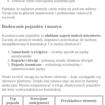
Testować różne rozwiązania konstrukcyjne
Pamiętaj, że
najlepsze pomysły często rodzą się podczas zabawy
–
Twoja rola to głównie inspirowanie i podsuwanie ciekawych
wyzwań.
Budowanie pojazdów i maszyn
Konstruowanie pojazdów to
ulubione zajęcie małych inżynierów
.
Zacznij od prostych modeli, stopniowo przechodząc do bardziej
skomplikowanych konstrukcji. Co można zbudować?
Samochody wyścigowe
– świetny sposób na naukę
aerodynamiki
Koparki i dźwigi
– pokazują zasady działania dźwigni
Pojazdy kosmiczne
– rozbudzają wyobraźnię i
zainteresowanie nauką
Warto zwrócić uwagę na
ruchome elementy
– koła, wysięgniki czy
obrotowe platformy. Dzięki nim zabawa staje się jeszcze bardziej
atrakcyjna. Można zorganizować wyścigi zbudowanych pojazdów
lub testy wytrzymałościowe konstrukcji.
Typ
Rozwijane
Przykładowe elementy
pojazdu
umiejętności