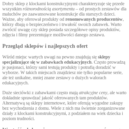
Dobry sklep z klockami konstrukcyjnymi charakteryzuje się przede
wszystkim
różnorodnością asortymentu
– od prostych zestawów dla
maluchów po zaawansowane konstrukcje dla starszych dzieci.
Ważne, aby oferował produkty od
renomowanych producentów
,
którzy dbają o bezpieczeństwo i trwałość swoich zabawek. Warto
zwrócić uwagę czy sklep posiada szczegółowe opisy produktów,
zdjęcia i filmy prezentujące możliwości danego zestawu.
Przegląd sklepów i najlepszych ofert
Wśród miejsc wartych uwagi na pewno znajdują się
sklepy
specjalizujące się w zabawkach edukacyjnych
. Często prowadzą
je pasjonaci, którzy sami testują produkty i potrafią doradzić w
wyborze. W takich miejscach znajdziesz nie tylko popularne serie,
ale też unikalne, mniej znane zestawy o dużych walorach
edukacyjnych.
Duże sieciówki z zabawkami często mają
atrakcyjne ceny
, ale warto
dokładnie sprawdzać jakość oferowanych tam produktów.
Alternatywą są sklepy internetowe, które oferują wygodne zakupy
bez wychodzenia z domu. Wiele z nich ma świetnie zorganizowane
działy z klockami konstrukcyjnymi, z podziałem na wiek dziecka i
poziom trudności.