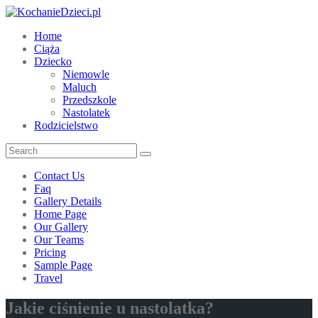
Home
Ciąża
Dziecko
Niemowle
Maluch
Przedszkole
Nastolatek
Rodzicielstwo
Contact Us
Faq
Gallery Details
Home Page
Our Gallery
Our Teams
Pricing
Sample Page
Travel
Jakie ciśnienie u nastolatka?