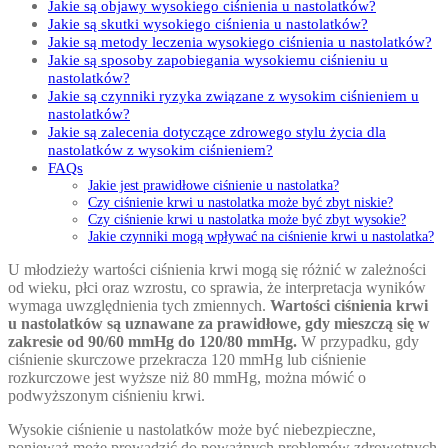
Jakie są objawy wysokiego ciśnienia u nastolatków?
Jakie są skutki wysokiego ciśnienia u nastolatków?
Jakie są metody leczenia wysokiego ciśnienia u nastolatków?
Jakie są sposoby zapobiegania wysokiemu ciśnieniu u
nastolatków?
Jakie są czynniki ryzyka związane z wysokim ciśnieniem u
nastolatków?
Jakie są zalecenia dotyczące zdrowego stylu życia dla
nastolatków z wysokim ciśnieniem?
FAQs
Jakie jest prawidłowe ciśnienie u nastolatka?
Czy ciśnienie krwi u nastolatka może być zbyt niskie?
Czy ciśnienie krwi u nastolatka może być zbyt wysokie?
Jakie czynniki mogą wpływać na ciśnienie krwi u nastolatka?
U młodzieży wartości ciśnienia krwi mogą się różnić w zależności
od wieku, płci oraz wzrostu, co sprawia, że interpretacja wyników
wymaga uwzględnienia tych zmiennych.
Wartości ciśnienia krwi
u nastolatków są uznawane za prawidłowe, gdy mieszczą się w
zakresie od 90/60 mmHg do 120/80 mmHg.
W przypadku, gdy
ciśnienie skurczowe przekracza 120 mmHg lub ciśnienie
rozkurczowe jest wyższe niż 80 mmHg, można mówić o
podwyższonym ciśnieniu krwi.
Wysokie ciśnienie u nastolatków może być niebezpieczne,
ponieważ może prowadzić do poważnych problemów zdrowotnych