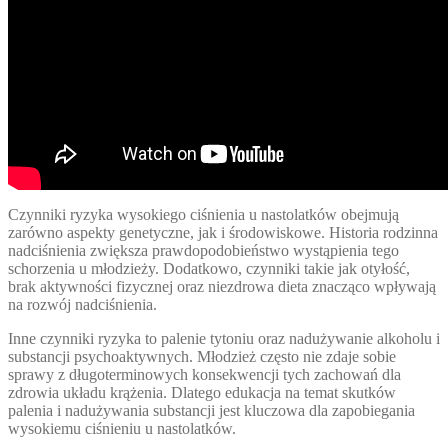
Czynniki ryzyka wysokiego ciśnienia u nastolatków obejmują
zarówno aspekty genetyczne, jak i środowiskowe. Historia rodzinna
nadciśnienia zwiększa prawdopodobieństwo wystąpienia tego
schorzenia u młodzieży. Dodatkowo, czynniki takie jak otyłość,
brak aktywności fizycznej oraz niezdrowa dieta znacząco wpływają
na rozwój nadciśnienia.
Inne czynniki ryzyka to palenie tytoniu oraz nadużywanie alkoholu i
substancji psychoaktywnych. Młodzież często nie zdaje sobie
sprawy z długoterminowych konsekwencji tych zachowań dla
zdrowia układu krążenia. Dlatego edukacja na temat skutków
palenia i nadużywania substancji jest kluczowa dla zapobiegania
wysokiemu ciśnieniu u nastolatków.