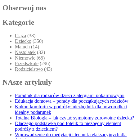
Obserwuj nas
Kategorie
Ciąża
(38)
Dziecko
(350)
Maluch
(14)
Nastolatek
(32)
Niemowle
(65)
Przedszkole
(296)
Rodzicielstwo
(43)
NAsze artykuły
Poradnik dla rodziców dzieci z alergiami pokarmowymi
Edukacja domowa – porady dla początkujących rodziców
Kokon komfortu w podróży: niezbędnik dla noworodka i
idealny podarunek
Totalna Biologia – jak czytać symptomy zdrowotne dziecka?
Dlaczego podstawka pod fotelik to niezbędny element
podróży z dzieckiem?
Wprowadzenie do medytacji i technik relaksacyjnych dla