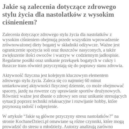
Jakie są zalecenia dotyczące zdrowego
stylu życia dla nastolatków z wysokim
ciśnieniem?
Zalecenia dotyczące zdrowego stylu życia dla nastolatków z
wysokim ciśnieniem obejmują przede wszystkim wprowadzenie
zrównoważonej diety bogatej w składniki odżywcze. Ważne jest
ograniczenie spożycia soli oraz tłuszczów nasyconych, a także
zwiększenie ilości owoców i warzyw w codziennym jadłospisie.
Regularne posiłki oraz unikanie przekąsek bogatych w cukry i
tłuszcze trans również przyczyniają się do poprawy stanu zdrowia.
Aktywność fizyczna jest kolejnym kluczowym elementem
zdrowego stylu życia. Zaleca się co najmniej 60 minut
umiarkowanej aktywności fizycznej dziennie, co może obejmować
spacery, jazdę na rowerze czy uprawianie sportów drużynowych.
Również ważne jest dbanie o zdrowy sen oraz unikanie stresujących
sytuacji poprzez techniki relaksacyjne i rozwijanie hobby, które
przynoszą radość i odprężenie.
W artykule “Jakie są główne przyczyny stresu nastolatków?” na
stronie KochaneDzieci.pl omawiane są różne czynniki, które mogą
prowadzić do stresu u młodzieży. Autorzy analizują zarówno