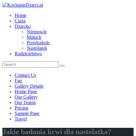
Home
Ciąża
Dziecko
Niemowle
Maluch
Przedszkole
Nastolatek
Rodzicielstwo
Contact Us
Faq
Gallery Details
Home Page
Our Gallery
Our Teams
Pricing
Sample Page
Travel
Jakie badania krwi dla nastolatka?