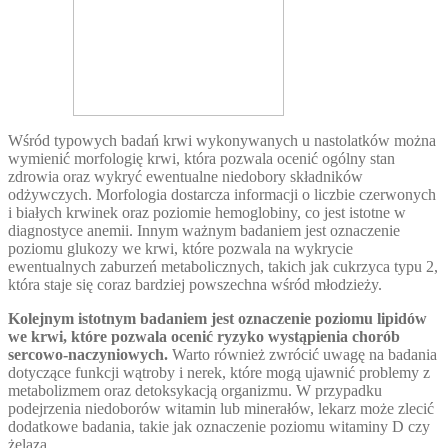
Wśród typowych badań krwi wykonywanych u nastolatków można
wymienić morfologię krwi, która pozwala ocenić ogólny stan
zdrowia oraz wykryć ewentualne niedobory składników
odżywczych. Morfologia dostarcza informacji o liczbie czerwonych
i białych krwinek oraz poziomie hemoglobiny, co jest istotne w
diagnostyce anemii. Innym ważnym badaniem jest oznaczenie
poziomu glukozy we krwi, które pozwala na wykrycie
ewentualnych zaburzeń metabolicznych, takich jak cukrzyca typu 2,
która staje się coraz bardziej powszechna wśród młodzieży.
Kolejnym istotnym badaniem jest oznaczenie poziomu lipidów
we krwi, które pozwala ocenić ryzyko wystąpienia chorób
sercowo-naczyniowych.
Warto również zwrócić uwagę na badania
dotyczące funkcji wątroby i nerek, które mogą ujawnić problemy z
metabolizmem oraz detoksykacją organizmu. W przypadku
podejrzenia niedoborów witamin lub minerałów, lekarz może zlecić
dodatkowe badania, takie jak oznaczenie poziomu witaminy D czy
żelaza.