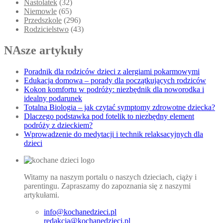
Nastolatek
(32)
Niemowle
(65)
Przedszkole
(296)
Rodzicielstwo
(43)
NAsze artykuły
Poradnik dla rodziców dzieci z alergiami pokarmowymi
Edukacja domowa – porady dla początkujących rodziców
Kokon komfortu w podróży: niezbędnik dla noworodka i
idealny podarunek
Totalna Biologia – jak czytać symptomy zdrowotne dziecka?
Dlaczego podstawka pod fotelik to niezbędny element
podróży z dzieckiem?
Wprowadzenie do medytacji i technik relaksacyjnych dla
dzieci
Witamy na naszym portalu o naszych dzieciach, ciąży i
parentingu. Zapraszamy do zapoznania się z naszymi
artykułami.
info@kochanedzieci.pl
redakcja@kochanedzieci.pl