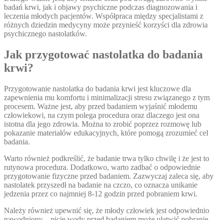
badań krwi, jak i objawy psychiczne podczas diagnozowania i
leczenia młodych pacjentów. Współpraca między specjalistami z
różnych dziedzin medycyny może przynieść korzyści dla zdrowia
psychicznego nastolatków.
Jak przygotować nastolatka do badania
krwi?
Przygotowanie nastolatka do badania krwi jest kluczowe dla
zapewnienia mu komfortu i minimalizacji stresu związanego z tym
procesem. Ważne jest, aby przed badaniem wyjaśnić młodemu
człowiekowi, na czym polega procedura oraz dlaczego jest ona
istotna dla jego zdrowia. Można to zrobić poprzez rozmowę lub
pokazanie materiałów edukacyjnych, które pomogą zrozumieć cel
badania.
Warto również podkreślić, że badanie trwa tylko chwilę i że jest to
rutynowa procedura. Dodatkowo, warto zadbać o odpowiednie
przygotowanie fizyczne przed badaniem. Zazwyczaj zaleca się, aby
nastolatek przyszedł na badanie na czczo, co oznacza unikanie
jedzenia przez co najmniej 8-12 godzin przed pobraniem krwi.
Należy również upewnić się, że młody człowiek jest odpowiednio
nawodniony – picie wody przed badaniem może ułatwić pobranie