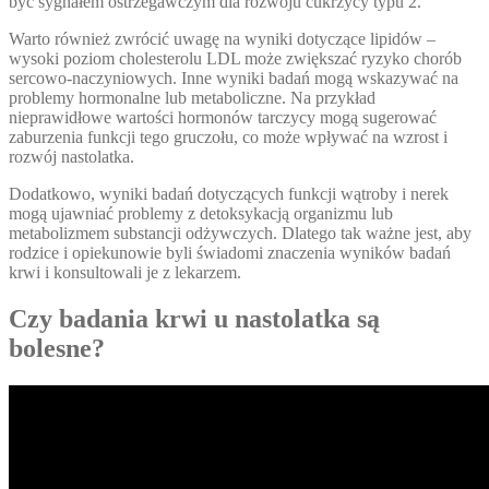
być sygnałem ostrzegawczym dla rozwoju cukrzycy typu 2.
Warto również zwrócić uwagę na wyniki dotyczące lipidów –
wysoki poziom cholesterolu LDL może zwiększać ryzyko chorób
sercowo-naczyniowych. Inne wyniki badań mogą wskazywać na
problemy hormonalne lub metaboliczne. Na przykład
nieprawidłowe wartości hormonów tarczycy mogą sugerować
zaburzenia funkcji tego gruczołu, co może wpływać na wzrost i
rozwój nastolatka.
Dodatkowo, wyniki badań dotyczących funkcji wątroby i nerek
mogą ujawniać problemy z detoksykacją organizmu lub
metabolizmem substancji odżywczych. Dlatego tak ważne jest, aby
rodzice i opiekunowie byli świadomi znaczenia wyników badań
krwi i konsultowali je z lekarzem.
Czy badania krwi u nastolatka są
bolesne?