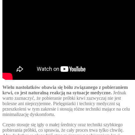
Wielu nastolatków obawia się bólu związanego z pobieraniem
krwi, co jest naturalną reakcją na sytuacje medyczne.
Jednak
warto zaznaczyć, że pobieranie próbki krwi zazwyczaj nie jest
bolesne ani nieprzyjemne. Pielęgniarki i technicy medyczni są
przeszkoleni w tym zakresie i stosują różne techniki mające na celu
minimalizację dyskomfortu.
Często stosuje się igły o małej średnicy oraz techniki szybkiego
pobierania próbki, co sprawia, że cały proces trwa tylko chwilę.