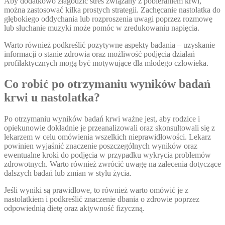
Aby dodatkowo złagodzić stres związany z pobieraniem krwi,
można zastosować kilka prostych strategii. Zachęcanie nastolatka do
głębokiego oddychania lub rozproszenia uwagi poprzez rozmowę
lub słuchanie muzyki może pomóc w zredukowaniu napięcia.
Warto również podkreślić pozytywne aspekty badania – uzyskanie
informacji o stanie zdrowia oraz możliwość podjęcia działań
profilaktycznych mogą być motywujące dla młodego człowieka.
Co robić po otrzymaniu wyników badań
krwi u nastolatka?
Po otrzymaniu wyników badań krwi ważne jest, aby rodzice i
opiekunowie dokładnie je przeanalizowali oraz skonsultowali się z
lekarzem w celu omówienia wszelkich nieprawidłowości. Lekarz
powinien wyjaśnić znaczenie poszczególnych wyników oraz
ewentualne kroki do podjęcia w przypadku wykrycia problemów
zdrowotnych. Warto również zwrócić uwagę na zalecenia dotyczące
dalszych badań lub zmian w stylu życia.
Jeśli wyniki są prawidłowe, to również warto omówić je z
nastolatkiem i podkreślić znaczenie dbania o zdrowie poprzez
odpowiednią dietę oraz aktywność fizyczną.