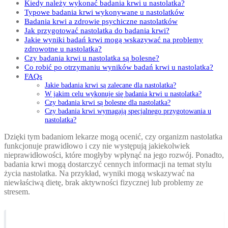
Kiedy należy wykonać badania krwi u nastolatka?
Typowe badania krwi wykonywane u nastolatków
Badania krwi a zdrowie psychiczne nastolatków
Jak przygotować nastolatka do badania krwi?
Jakie wyniki badań krwi mogą wskazywać na problemy
zdrowotne u nastolatka?
Czy badania krwi u nastolatka są bolesne?
Co robić po otrzymaniu wyników badań krwi u nastolatka?
FAQs
Jakie badania krwi są zalecane dla nastolatka?
W jakim celu wykonuje się badania krwi u nastolatka?
Czy badania krwi są bolesne dla nastolatka?
Czy badania krwi wymagają specjalnego przygotowania u
nastolatka?
Dzięki tym badaniom lekarze mogą ocenić, czy organizm nastolatka
funkcjonuje prawidłowo i czy nie występują jakiekolwiek
nieprawidłowości, które mogłyby wpłynąć na jego rozwój. Ponadto,
badania krwi mogą dostarczyć cennych informacji na temat stylu
życia nastolatka. Na przykład, wyniki mogą wskazywać na
niewłaściwą dietę, brak aktywności fizycznej lub problemy ze
stresem.