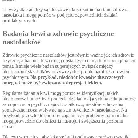
Te wszystkie analizy są kluczowe dla zrozumienia stanu zdrowia
nastolatka i mogą pomóc w podjęciu odpowiednich działań
profilaktycznych.
Badania krwi a zdrowie psychiczne
nastolatków
Zdrowie psychiczne nastolatków jest równie ważne jak ich zdrowie
fizyczne, a badania krwi mogą dostarczyć cennych informacji na ten
temat. Istnieje wiele badań sugerujących związek między
niedoborami składników odżywczych a problemami ze zdrowiem
psychicznym.
Na przykład, niedobór kwasów tłuszczowych
omega-3 może być związany z depresją i lękiem.
Regularne badania krwi mogą pomóc w identyfikacji takich
niedoborów i umożliwić podjęcie działań mających na celu poprawę
samopoczucia psychicznego. Dodatkowo, niektóre schorzenia
somatyczne mogą wpływać na stan psychiczny nastolatków. Na
przykład, przewlekłe choroby zapalne czy problemy hormonalne
mogą prowadzić do obniżenia nastroju i zwiększenia poziomu
stresu.
Dlatego ważne jest, aby lekarze brali pod uwagę zarówno wyniki