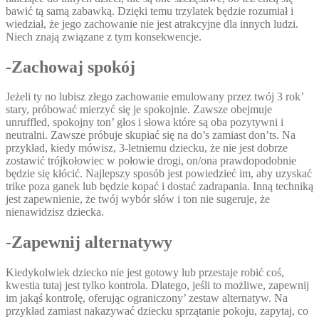
bawić tą samą zabawką. Dzięki temu trzylatek będzie rozumiał i
wiedział, że jego zachowanie nie jest atrakcyjne dla innych ludzi.
Niech znają związane z tym konsekwencje.
-Zachowaj spokój
Jeżeli ty no lubisz złego zachowanie emulowany przez twój 3 rok’
stary, próbować mierzyć się je spokojnie. Zawsze obejmuje
unruffled, spokojny ton’ głos i słowa które są oba pozytywni i
neutralni. Zawsze próbuje skupiać się na do’s zamiast don’ts. Na
przykład, kiedy mówisz, 3-letniemu dziecku, że nie jest dobrze
zostawić trójkołowiec w połowie drogi, on/ona prawdopodobnie
będzie się kłócić. Najlepszy sposób jest powiedzieć im, aby uzyskać
trike poza ganek lub będzie kopać i dostać zadrapania. Inną techniką
jest zapewnienie, że twój wybór słów i ton nie sugeruje, że
nienawidzisz dziecka.
-Zapewnij alternatywy
Kiedykolwiek dziecko nie jest gotowy lub przestaje robić coś,
kwestia tutaj jest tylko kontrola. Dlatego, jeśli to możliwe, zapewnij
im jakąś kontrolę, oferując ograniczony’ zestaw alternatyw. Na
przykład zamiast nakazywać dziecku sprzątanie pokoju, zapytaj, co