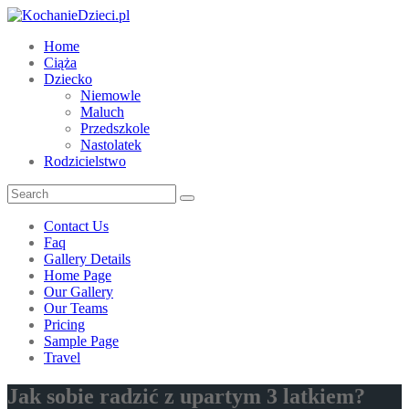
Home
Ciąża
Dziecko
Niemowle
Maluch
Przedszkole
Nastolatek
Rodzicielstwo
Contact Us
Faq
Gallery Details
Home Page
Our Gallery
Our Teams
Pricing
Sample Page
Travel
Jak sobie radzić z upartym 3 latkiem?