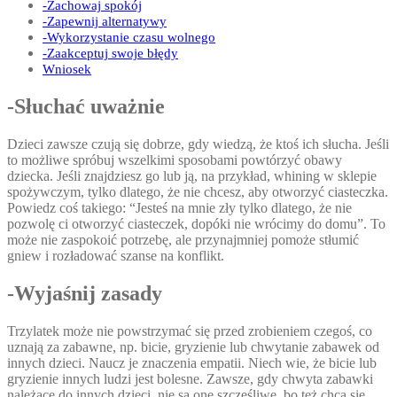
-Zachowaj spokój
-Zapewnij alternatywy
-Wykorzystanie czasu wolnego
-Zaakceptuj swoje błędy
Wniosek
-Słuchać uważnie
Dzieci zawsze czują się dobrze, gdy wiedzą, że ktoś ich słucha. Jeśli
to możliwe spróbuj wszelkimi sposobami powtórzyć obawy
dziecka. Jeśli znajdziesz go lub ją, na przykład, whining w sklepie
spożywczym, tylko dlatego, że nie chcesz, aby otworzyć ciasteczka.
Powiedz coś takiego: “Jesteś na mnie zły tylko dlatego, że nie
pozwolę ci otworzyć ciasteczek, dopóki nie wrócimy do domu”. To
może nie zaspokoić potrzebę, ale przynajmniej pomoże stłumić
gniew i rozładować szanse na konflikt.
-Wyjaśnij zasady
Trzylatek może nie powstrzymać się przed zrobieniem czegoś, co
uznają za zabawne, np. bicie, gryzienie lub chwytanie zabawek od
innych dzieci. Naucz je znaczenia empatii. Niech wie, że bicie lub
gryzienie innych ludzi jest bolesne. Zawsze, gdy chwyta zabawki
należące do innych dzieci, nie są one szczęśliwe, bo też chcą się