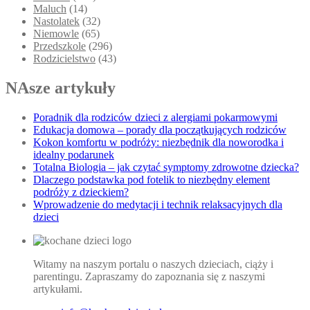
Maluch
(14)
Nastolatek
(32)
Niemowle
(65)
Przedszkole
(296)
Rodzicielstwo
(43)
NAsze artykuły
Poradnik dla rodziców dzieci z alergiami pokarmowymi
Edukacja domowa – porady dla początkujących rodziców
Kokon komfortu w podróży: niezbędnik dla noworodka i
idealny podarunek
Totalna Biologia – jak czytać symptomy zdrowotne dziecka?
Dlaczego podstawka pod fotelik to niezbędny element
podróży z dzieckiem?
Wprowadzenie do medytacji i technik relaksacyjnych dla
dzieci
Witamy na naszym portalu o naszych dzieciach, ciąży i
parentingu. Zapraszamy do zapoznania się z naszymi
artykułami.