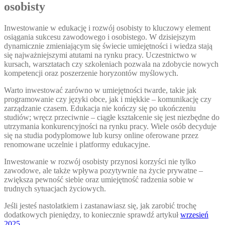
osobisty
Inwestowanie w edukację i rozwój osobisty to kluczowy element
osiągania sukcesu zawodowego i osobistego. W dzisiejszym
dynamicznie zmieniającym się świecie umiejętności i wiedza stają
się najważniejszymi atutami na rynku pracy. Uczestnictwo w
kursach, warsztatach czy szkoleniach pozwala na zdobycie nowych
kompetencji oraz poszerzenie horyzontów myślowych.
Warto inwestować zarówno w umiejętności twarde, takie jak
programowanie czy języki obce, jak i miękkie – komunikację czy
zarządzanie czasem. Edukacja nie kończy się po ukończeniu
studiów; wręcz przeciwnie – ciągłe kształcenie się jest niezbędne do
utrzymania konkurencyjności na rynku pracy. Wiele osób decyduje
się na studia podyplomowe lub kursy online oferowane przez
renomowane uczelnie i platformy edukacyjne.
Inwestowanie w rozwój osobisty przynosi korzyści nie tylko
zawodowe, ale także wpływa pozytywnie na życie prywatne –
zwiększa pewność siebie oraz umiejętność radzenia sobie w
trudnych sytuacjach życiowych.
Jeśli jesteś nastolatkiem i zastanawiasz się, jak zarobić trochę
dodatkowych pieniędzy, to koniecznie sprawdź artykuł
wrzesień
2025