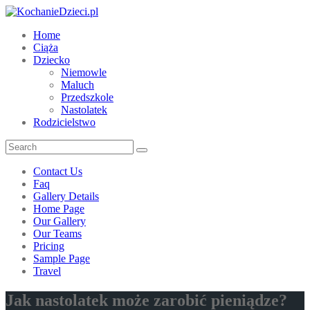
Home
Ciąża
Dziecko
Niemowle
Maluch
Przedszkole
Nastolatek
Rodzicielstwo
Contact Us
Faq
Gallery Details
Home Page
Our Gallery
Our Teams
Pricing
Sample Page
Travel
Jak nastolatek może zarobić pieniądze?