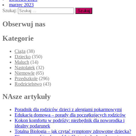
marzec 2023
Szukaj:
Obserwuj nas
Kategorie
Ciąża
(38)
Dziecko
(350)
Maluch
(14)
Nastolatek
(32)
Niemowle
(65)
Przedszkole
(296)
Rodzicielstwo
(43)
NAsze artykuły
Poradnik dla rodziców dzieci z alergiami pokarmowymi
Edukacja domowa – porady dla początkujących rodziców
Kokon komfortu w podróży: niezbędnik dla noworodka i
idealny podarunek
Totalna Biologia – jak czytać symptomy zdrowotne dziecka?