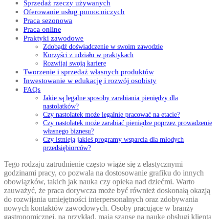
Sprzedaż rzeczy używanych
Oferowanie usług pomocniczych
Praca sezonowa
Praca online
Praktyki zawodowe
Zdobądź doświadczenie w swoim zawodzie
Korzyści z udziału w praktykach
Rozwijaj swoją karierę
Tworzenie i sprzedaż własnych produktów
Inwestowanie w edukację i rozwój osobisty
FAQs
Jakie są legalne sposoby zarabiania pieniędzy dla
nastolatków?
Czy nastolatek może legalnie pracować na etacie?
Czy nastolatek może zarabiać pieniądze poprzez prowadzenie
własnego biznesu?
Czy istnieją jakieś programy wsparcia dla młodych
przedsiębiorców?
Tego rodzaju zatrudnienie często wiąże się z elastycznymi
godzinami pracy, co pozwala na dostosowanie grafiku do innych
obowiązków, takich jak nauka czy opieka nad dziećmi. Warto
zauważyć, że praca dorywcza może być również doskonałą okazją
do rozwijania umiejętności interpersonalnych oraz zdobywania
nowych kontaktów zawodowych. Osoby pracujące w branży
gastronomicznej, na przykład, mają szansę na naukę obsługi klienta