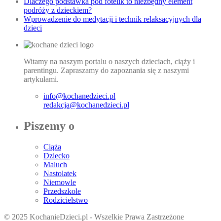
Dlaczego podstawka pod fotelik to niezbędny element
podróży z dzieckiem?
Wprowadzenie do medytacji i technik relaksacyjnych dla
dzieci
Witamy na naszym portalu o naszych dzieciach, ciąży i
parentingu. Zapraszamy do zapoznania się z naszymi
artykułami.
info@kochanedzieci.pl
redakcja@kochanedzieci.pl
Piszemy o
Ciąża
Dziecko
Maluch
Nastolatek
Niemowle
Przedszkole
Rodzicielstwo
© 2025 KochanieDzieci.pl - Wszelkie Prawa Zastrzeżone