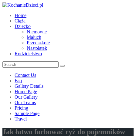
Home
Ciąża
Dziecko
Niemowle
Maluch
Przedszkole
Nastolatek
Rodzicielstwo
Contact Us
Faq
Gallery Details
Home Page
Our Gallery
Our Teams
Pricing
Sample Page
Travel
Jak łatwo farbować ryż do pojemników