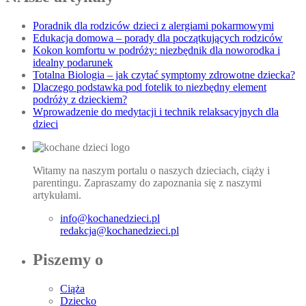
Poradnik dla rodziców dzieci z alergiami pokarmowymi
Edukacja domowa – porady dla początkujących rodziców
Kokon komfortu w podróży: niezbędnik dla noworodka i
idealny podarunek
Totalna Biologia – jak czytać symptomy zdrowotne dziecka?
Dlaczego podstawka pod fotelik to niezbędny element
podróży z dzieckiem?
Wprowadzenie do medytacji i technik relaksacyjnych dla
dzieci
Witamy na naszym portalu o naszych dzieciach, ciąży i
parentingu. Zapraszamy do zapoznania się z naszymi
artykułami.
info@kochanedzieci.pl
redakcja@kochanedzieci.pl
Piszemy o
Ciąża
Dziecko