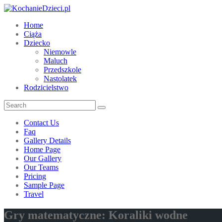
Home
Ciąża
Dziecko
Niemowle
Maluch
Przedszkole
Nastolatek
Rodzicielstwo
Contact Us
Faq
Gallery Details
Home Page
Our Gallery
Our Teams
Pricing
Sample Page
Travel
Gry matematyczne: Koraliki wodne