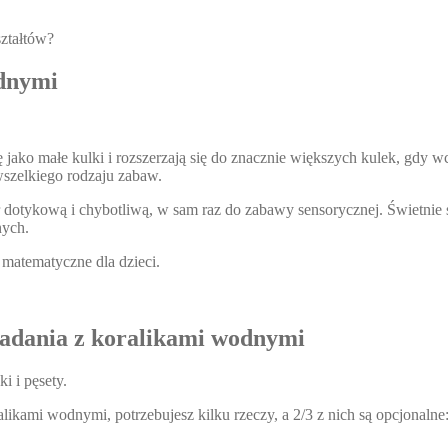
ształtów?
odnymi
 jako małe kulki i rozszerzają się do znacznie większych kulek, gdy 
 wszelkiego rodzaju zabaw.
super dotykową i chybotliwą, w sam raz do zabawy sensorycznej. Świetn
nych.
matematyczne dla dzieci.
zadania z koralikami wodnymi
i i pęsety.
likami wodnymi, potrzebujesz kilku rzeczy, a 2/3 z nich są opcjonalne