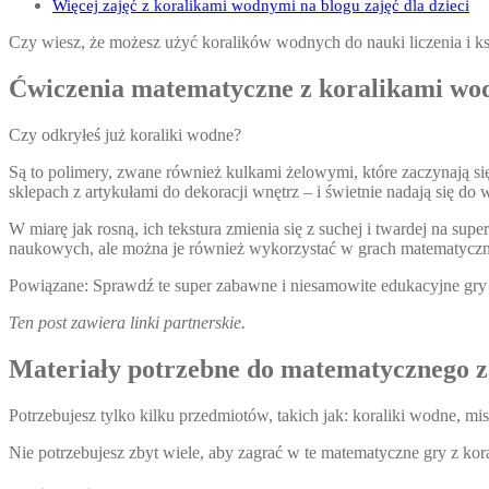
Więcej zajęć z koralikami wodnymi na blogu zajęć dla dzieci
Czy wiesz, że możesz użyć koralików wodnych do nauki liczenia i k
Ćwiczenia matematyczne z koralikami w
Czy odkryłeś już koraliki wodne?
Są to polimery, zwane również kulkami żelowymi, które zaczynają się
sklepach z artykułami do dekoracji wnętrz – i świetnie nadają się do
W miarę jak rosną, ich tekstura zmienia się z suchej i twardej na 
naukowych, ale można je również wykorzystać w grach matematycz
Powiązane: Sprawdź te super zabawne i niesamowite edukacyjne gry 
Ten post zawiera linki partnerskie.
Materiały potrzebne do matematycznego 
Potrzebujesz tylko kilku przedmiotów, takich jak: koraliki wodne, misk
Nie potrzebujesz zbyt wiele, aby zagrać w te matematyczne gry z kora