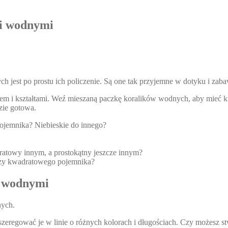
mi wodnymi
jest po prostu ich policzenie. Są one tak przyjemne w dotyku i zabaw
em i kształtami. Weź mieszaną paczkę koralików wodnych, aby mieć ki
zie gotowa.
pojemnika? Niebieskie do innego?
atowy innym, a prostokątny jeszcze innym?
 czy kwadratowego pojemnika?
i wodnymi
nych.
zeregować je w linie o różnych kolorach i długościach. Czy możesz 