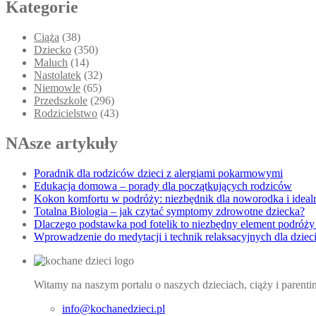
Kategorie
Ciąża
(38)
Dziecko
(350)
Maluch
(14)
Nastolatek
(32)
Niemowle
(65)
Przedszkole
(296)
Rodzicielstwo
(43)
NAsze artykuły
Poradnik dla rodziców dzieci z alergiami pokarmowymi
Edukacja domowa – porady dla początkujących rodziców
Kokon komfortu w podróży: niezbędnik dla noworodka i idea
Totalna Biologia – jak czytać symptomy zdrowotne dziecka?
Dlaczego podstawka pod fotelik to niezbędny element podróży
Wprowadzenie do medytacji i technik relaksacyjnych dla dziec
Witamy na naszym portalu o naszych dzieciach, ciąży i parent
info@kochanedzieci.pl