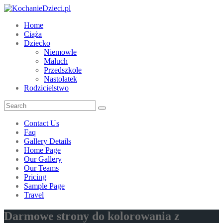
Home
Ciąża
Dziecko
Niemowle
Maluch
Przedszkole
Nastolatek
Rodzicielstwo
Contact Us
Faq
Gallery Details
Home Page
Our Gallery
Our Teams
Pricing
Sample Page
Travel
Darmowe strony do kolorowania z