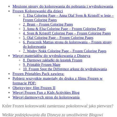
Mrożone strony do kolorowania do pobrania i wydrukowania
Frozen Kolorowanki dla dzieci
1. Elsa Coloring Page – Anna Olaf Sven & Kristoff w lesie –
Frozen Coloring Pages
2. Bruni – Frozen Coloring Pages
3. Anna & Elsa Coloring Page – Frozen Coloring Pages
4. Sven & Kristoff Coloring Page – Frozen Coloring Pages
5. Olaf Coloring Page – Frozen Coloring Pages
6. Porucznik Mattias strona do kolorowania – Frozen strony
do kolorowania
7. Wodny Nokk Coloring Page – Frozen Coloring Pages
Więcej materiałów do wydrukowania z Disneya
8. Darmowe zakładki do książek Frozen
9. Printable Frozen Maze
10. Frozen Spot the Difference arkusz do wydrukowania
Frozen Printables Pack zawiera:
Pobierz wszystkie materiały do druku z filmu Frozen w
formacie PDF:
Obejrzyjmy film Frozen II
Więcej Frozen Fun z Kids Activities Blog
Więcej darmowych stron do kolorowania
Które Frozen kolorowanki zamierzasz pokolorować jako pierwsze?
Wielkie podziękowania dla Disneya za umożliwienie Blogowi