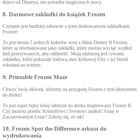
dzieci od Disneya, nie potrzeba magicznych mocy.
8. Darmowe zakładki do książek Frozen
Czytanie jest bardziej zabawne z tymi drukowanymi zakładkami
Frozen!
To jest strona 5 pełnych kolorów scen z filmu Disney II Frozen,
które są sformatowane jako zakładki, które można wyciąć wzdłuż
linii przerywanych, aby oddzielić. Moją ulubioną jest czwarta
zakładka, która pokazuje lodową moc królowej Elsy z jej blond
włosami na wietrze.
9. Printable Frozen Maze
Chwyć swój ołówek, idziemy na przygodę Frozen z tym labiryntem
do druku!
To jest super fajny leśny labirynt do druku inspirowany Frozen II.
Czy możesz pomóc Kristoffowi i Svenowi znaleźć Annę w
Zaczarowanym Lesie? Założę się, że tak!
10. Frozen Spot the Difference arkusz do
wydrukowania