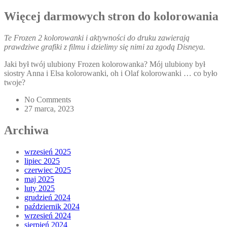
Więcej darmowych stron do kolorowania
Te Frozen 2 kolorowanki i aktywności do druku zawierają
prawdziwe grafiki z filmu i dzielimy się nimi za zgodą Disneya.
Jaki był twój ulubiony Frozen kolorowanka? Mój ulubiony był
siostry Anna i Elsa kolorowanki, oh i Olaf kolorowanki … co było
twoje?
No Comments
27 marca, 2023
Archiwa
wrzesień 2025
lipiec 2025
czerwiec 2025
maj 2025
luty 2025
grudzień 2024
październik 2024
wrzesień 2024
sierpień 2024