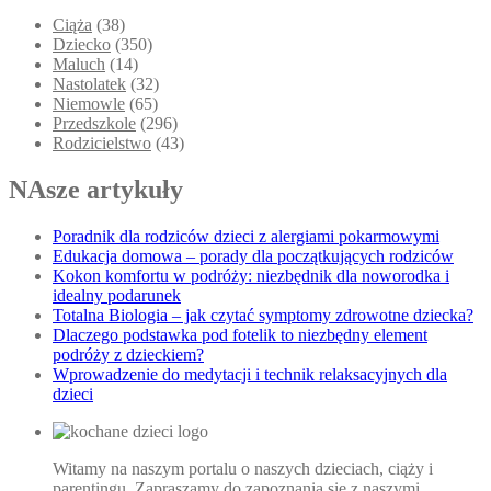
Ciąża
(38)
Dziecko
(350)
Maluch
(14)
Nastolatek
(32)
Niemowle
(65)
Przedszkole
(296)
Rodzicielstwo
(43)
NAsze artykuły
Poradnik dla rodziców dzieci z alergiami pokarmowymi
Edukacja domowa – porady dla początkujących rodziców
Kokon komfortu w podróży: niezbędnik dla noworodka i
idealny podarunek
Totalna Biologia – jak czytać symptomy zdrowotne dziecka?
Dlaczego podstawka pod fotelik to niezbędny element
podróży z dzieckiem?
Wprowadzenie do medytacji i technik relaksacyjnych dla
dzieci
Witamy na naszym portalu o naszych dzieciach, ciąży i
parentingu. Zapraszamy do zapoznania się z naszymi