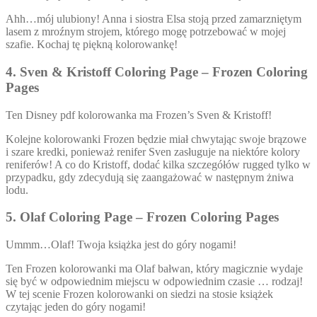
Ahh…mój ulubiony! Anna i siostra Elsa stoją przed zamarzniętym
lasem z mroźnym strojem, którego mogę potrzebować w mojej
szafie. Kochaj tę piękną kolorowankę!
4. Sven & Kristoff Coloring Page – Frozen Coloring
Pages
Ten Disney pdf kolorowanka ma Frozen’s Sven & Kristoff!
Kolejne kolorowanki Frozen będzie miał chwytając swoje brązowe
i szare kredki, ponieważ renifer Sven zasługuje na niektóre kolory
reniferów! A co do Kristoff, dodać kilka szczegółów rugged tylko w
przypadku, gdy zdecydują się zaangażować w następnym żniwa
lodu.
5. Olaf Coloring Page – Frozen Coloring Pages
Ummm…Olaf! Twoja książka jest do góry nogami!
Ten Frozen kolorowanki ma Olaf bałwan, który magicznie wydaje
się być w odpowiednim miejscu w odpowiednim czasie … rodzaj!
W tej scenie Frozen kolorowanki on siedzi na stosie książek
czytając jeden do góry nogami!