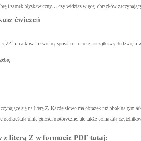
ebrę i zamek błyskawiczny… czy widzisz więcej obrazków zaczynającyc
rkusz ćwiczeń
ry Z? Ten arkusz to świetny sposób na naukę początkowych dźwięków li
zebrę.
aczynające się na literę Z. Każde słowo ma obrazek tuż obok na tym ar
óre podkreślają umiejętności motoryczne, ale także pomagają czytelniko
 z literą Z w formacie PDF tutaj: