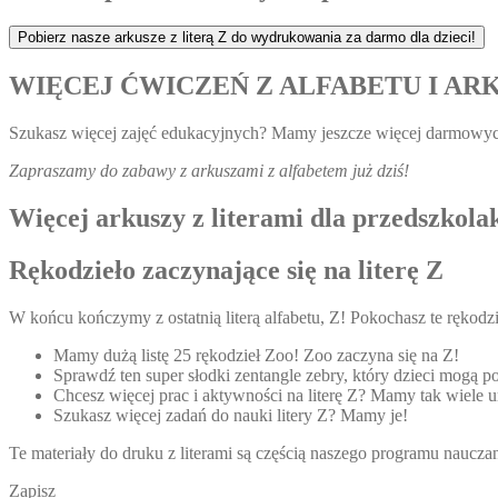
Pobierz nasze arkusze z literą Z do wydrukowania za darmo dla dzieci!
WIĘCEJ ĆWICZEŃ Z ALFABETU I A
Szukasz więcej zajęć edukacyjnych? Mamy jeszcze więcej darmowyc
Zapraszamy do zabawy z arkuszami z alfabetem już dziś!
Więcej arkuszy z literami dla przedszkolak
Rękodzieło zaczynające się na literę Z
W końcu kończymy z ostatnią literą alfabetu, Z! Pokochasz te rękodzie
Mamy dużą listę 25 rękodzieł Zoo! Zoo zaczyna się na Z!
Sprawdź ten super słodki zentangle zebry, który dzieci mogą
Chcesz więcej prac i aktywności na literę Z? Mamy tak wiele ur
Szukasz więcej zadań do nauki litery Z? Mamy je!
Te materiały do druku z literami są częścią naszego programu naucz
Zapisz