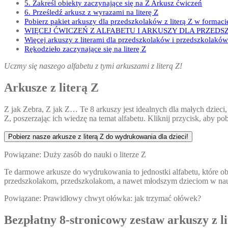
5. Zakreśl obiekty zaczynające się na Z Arkusz ćwiczeń
6. Prześledź arkusz z wyrazami na literę Z
Pobierz pakiet arkuszy dla przedszkolaków z literą Z w formaci
WIĘCEJ ĆWICZEŃ Z ALFABETU I ARKUSZY DLA PRZED
Więcej arkuszy z literami dla przedszkolaków i przedszkolaków 
Rękodzieło zaczynające się na literę Z
Uczmy się naszego alfabetu z tymi arkuszami z literą Z!
Arkusze z literą Z
Z jak Zebra, Z jak Z… Te 8 arkuszy jest idealnych dla małych dzieci
Z, poszerzając ich wiedzę na temat alfabetu. Kliknij przycisk, aby p
Pobierz nasze arkusze z literą Z do wydrukowania dla dzieci!
Powiązane: Duży zasób do nauki o literze Z
Te darmowe arkusze do wydrukowania to jednostki alfabetu, które obej
przedszkolakom, przedszkolakom, a nawet młodszym dzieciom w nauce
Powiązane: Prawidłowy chwyt ołówka: jak trzymać ołówek?
Bezpłatny 8-stronicowy zestaw arkuszy z 