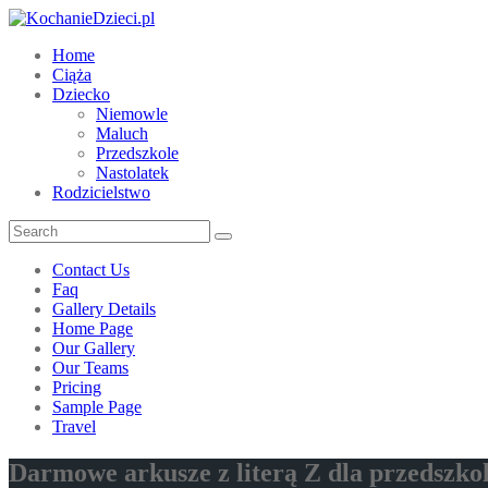
Home
Ciąża
Dziecko
Niemowle
Maluch
Przedszkole
Nastolatek
Rodzicielstwo
Contact Us
Faq
Gallery Details
Home Page
Our Gallery
Our Teams
Pricing
Sample Page
Travel
Darmowe arkusze z literą Z dla przedszkol