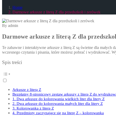
Home
Darmowe arkusze z literą Z dla przedszkoli i zerówek
By admin
Darmowe arkusze z literą Z dla przedszkol
Te zabawne i interaktywne arkusze z literą Z są świetne dla małych d
wczesnego czytania i pisania, które możesz pobrać i wydrukować. Wyko
Spis treści
Arkusze z literą Z
Bezpłatny 8-stronicowy zestaw arkuszy z literą Z do wydrukow
1. Dwa arkusze do kolorowania wielkich liter dla litery Z
2. Dwa arkusze do kolorowania małych liter dla litery Z
3. Kolorowanka z literą Z
4. Przedmioty zaczynające się na literę Z – kolorowanka