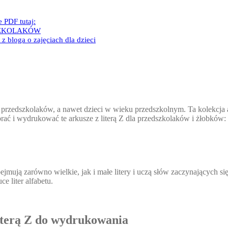
e PDF tutaj:
SZKOLAKÓW
z bloga o zajęciach dla dzieci
, przedszkolaków, a nawet dzieci w wieku przedszkolnym. Ta kolekcja 
obrać i wydrukować te arkusze z literą Z dla przedszkolaków i żłobków:
mują zarówno wielkie, jak i małe litery i uczą słów zaczynających się
 liter alfabetu.
literą Z do wydrukowania