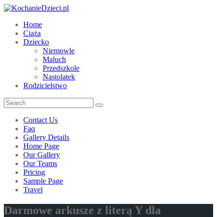
Home
Ciąża
Dziecko
Niemowle
Maluch
Przedszkole
Nastolatek
Rodzicielstwo
Contact Us
Faq
Gallery Details
Home Page
Our Gallery
Our Teams
Pricing
Sample Page
Travel
Darmowe arkusze z literą Y dla