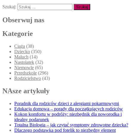
Szukaj:
Obserwuj nas
Kategorie
Ciąża
(38)
Dziecko
(350)
Maluch
(14)
Nastolatek
(32)
Niemowle
(65)
Przedszkole
(296)
Rodzicielstwo
(43)
NAsze artykuły
Poradnik dla rodziców dzieci z alergiami pokarmowymi
Edukacja domowa – porady dla początkujących rodziców
Kokon komfortu w podróży: niezbędnik dla noworodka i
idealny podarunek
Totalna Biologia – jak czytać symptomy zdrowotne dziecka?
Dlaczego podstawka pod fotelik to niezbędny element