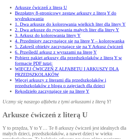
Arkusze ćwiczeń z literą U
Bezpłatny 8-stronicowy zestaw arkuszy z literą Y do
wydrukowania
1. Dwa arkusze do kolorowania wielkich liter dla litery Y
2. Dwa arkusze do rysowania małych liter dla litery Y
3. Arkusz do kolorowania litery Y
4. Przedmioty zaczynające się na literę Y – kolorowanka
5. Zakreśl obiekty zaczynające się na Y Arkusz ćwiczeń
6. Prześledź arkusz z wyrazami na literę Y
Pobierz pakiet arkuszy dla przedszkolaków z literą Y w
formacie PDF tutaj:
WIĘCEJ ĆWICZEŃ Z ALFABETU I ARKUSZY DLA
PRZEDSZKOLAKÓW
Więcej arkuszy z literami dla przedszkolaków i
przedszkolaków z bloga o zajęciach dla dzieci
Rękodzieło zaczynające się na literę Y
Uczmy się naszego alfabetu z tymi arkuszami z literą Y!
Arkusze ćwiczeń z literą U
Y to przędza, Y to Y… Te 8 arkuszy ćwiczeń jest idealnych dla
małych dzieci, przedszkolaków, a nawet dzieci w wieku