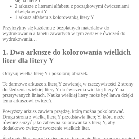
się na literę Y
2 arkusze z literami alfabetu z początkowymi ćwiczeniami
dźwiękowymi Y
1 arkusz alfabetu z kolorowanką litery Y
Przyjrzyjmy się każdemu z bezpłatnych materiałów do
wydrukowania alfabetu zawartych w tym zestawie ćwiczeń do
wydrukowania…
1. Dwa arkusze do kolorowania wielkich
liter dla litery Y
Odrysuj wielką literę Y i pokoloruj obrazek.
Te darmowe arkusze z literą Y zawierają w rzeczywistości 2 strony
do śledzenia wielkiej litery Y do ćwiczenia wielkiej litery Y na
przerywanych liniach. Nauka wielkiej litery może być łatwa dzięki
temu arkuszowi ćwiczeń.
Powyższy arkusz zawiera przędzę, którą można pokolorować.
Druga strona z wielką literą Y przedstawia literę Y, która może
również służyć jako zabawna kolorowanka z literą Y, aby
dodatkowo ćwiczyć tworzenie wielkich liter.
Śledzenie liter pomaga dzieciom w tworzeniu liter, rozpoznawaniu i