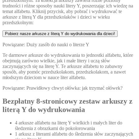
przedszkolnym. Ta kolekcja arkuszy zawiera różne poziomy
trudności i różne sposoby nauki litery Y, poszerzając ich wiedzę na
temat alfabetu. Kliknij przycisk, aby pobrać i wydrukować te
arkusze z literą Y dla przedszkolaków i dzieci w wieku
przedszkolnym:
Pobierz nasze arkusze z literą Y do wydrukowania dla dzieci!
Powiązane: Duży zasób do nauki o literze Y
Te darmowe arkusze do wydrukowania to jednostki alfabetu, które
obejmują zarówno wielkie, jak i małe litery i uczą słów
zaczynających się na literę Y. Te arkusze alfabetu to zabawny
sposób, aby pomóc przedszkolakom, przedszkolakom, a nawet
młodszym dzieciom w nauce liter alfabetu.
Powiązane: Prawidłowy chwyt ołówka: jak trzymać ołówek?
Bezpłatny 8-stronicowy zestaw arkuszy z
literą Y do wydrukowania
4 arkusze alfabetu na literę Y wielkich i małych liter do
śledzenia z obrazkami do pokolorowania
1 arkusz z literami alfabetu do śledzenia słów zaczynających