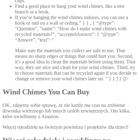
clips.
Find a good place to hang your wind chimes, like a tree
branch or a hook.
If you’re hanging the wind chimes indoors, you can use a
hook or nail on a wall or ceiling.” } } , { “@type”:
“Question”, “name”: “How do I make wind chimes with
recycled materials?”, “acceptedAnswer”: { “@type”:
“Answer”, “text”: “
Make sure the materials you collect are safe to use. That
means no sharp edges or things that could hurt you. Second,
it’s a good idea to clean the materials before using them. That
way, they are nice and clean for your wind chimes. Third, try
to choose materials that can be recycled again if you decide to
change or remove your wind chimes later on. ” } } ] } ]]>
Wind Chimes You Can Buy
OK, zdajemy sobie sprawę, że nie każdy ma czas na zrobienie
dzwonka wietrznego lub innych ozdób zewnętrznych. Oto kilka,
które uwielbiamy z Amazon.
Więcej rękodzieła na świeżym powietrzu i projektów dla dzieci!