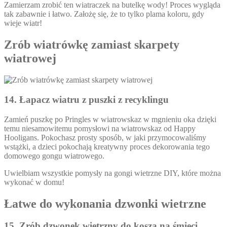
Zamierzam zrobić ten wiatraczek na butelkę wody! Proces wygląda
tak zabawnie i łatwo. Założę się, że to tylko plama koloru, gdy
wieje wiatr!
Zrób wiatrówkę zamiast skarpety
wiatrowej
14. Łapacz wiatru z puszki z recyklingu
Zamień puszkę po Pringles w wiatrowskaz w mgnieniu oka dzięki
temu niesamowitemu pomysłowi na wiatrowskaz od Happy
Hooligans. Pokochasz prosty sposób, w jaki przymocowaliśmy
wstążki, a dzieci pokochają kreatywny proces dekorowania tego
domowego gongu wiatrowego.
Uwielbiam wszystkie pomysły na gongi wietrzne DIY, które można
wykonać w domu!
Łatwe do wykonania dzwonki wietrzne
15. Zrób dzwonek wietrzny do kosza na śmieci