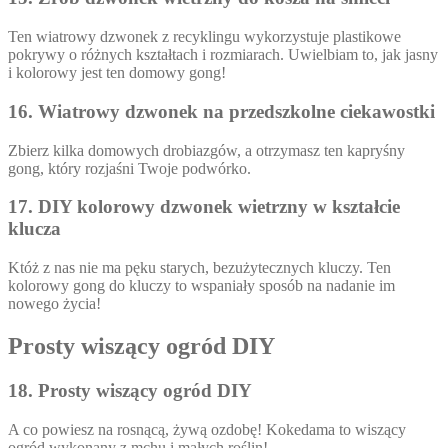
Ten wiatrowy dzwonek z recyklingu wykorzystuje plastikowe
pokrywy o różnych kształtach i rozmiarach. Uwielbiam to, jak jasny
i kolorowy jest ten domowy gong!
16. Wiatrowy dzwonek na przedszkolne ciekawostki
Zbierz kilka domowych drobiazgów, a otrzymasz ten kapryśny
gong, który rozjaśni Twoje podwórko.
17. DIY kolorowy dzwonek wietrzny w kształcie
klucza
Któż z nas nie ma pęku starych, bezużytecznych kluczy. Ten
kolorowy gong do kluczy to wspaniały sposób na nadanie im
nowego życia!
Prosty wiszący ogród DIY
18. Prosty wiszący ogród DIY
A co powiesz na rosnącą, żywą ozdobę! Kokedama to wiszący
ogród wykonany z mchu i małych roślin!