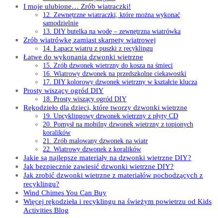
I moje ulubione… Zrób wiatraczki!
12. Zewnętrzne wiatraczki, które można wykonać
samodzielnie
13. DIY butelka na wodę – zewnętrzna wiatrówka
Zrób wiatrówkę zamiast skarpety wiatrowej
14. Łapacz wiatru z puszki z recyklingu
Łatwe do wykonania dzwonki wietrzne
15. Zrób dzwonek wietrzny do kosza na śmieci
16. Wiatrowy dzwonek na przedszkolne ciekawostki
17. DIY kolorowy dzwonek wietrzny w kształcie klucza
Prosty wiszący ogród DIY
18. Prosty wiszący ogród DIY
Rękodzieło dla dzieci, które tworzy dzwonki wietrzne
19. Upcyklingowy dzwonek wietrzny z płyty CD
20. Pomysł na mobilny dzwonek wietrzny z topionych
koralików
21. Zrób malowany dzwonek na wiatr
22. Wiatrowy dzwonek z koralików
Jakie są najlepsze materiały na dzwonki wietrzne DIY?
Jak bezpiecznie zawiesić dzwonki wietrzne DIY?
Jak zrobić dzwonki wietrzne z materiałów pochodzących z
recyklingu?
Wind Chimes You Can Buy
Więcej rękodzieła i recyklingu na świeżym powietrzu od Kids
Activities Blog