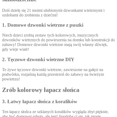
Dziś dzielę się 21 moimi ulubionymi dzwonkami wietrznymi i
ozdobami do zrobienia z dziećmi!
1. Domowe dzwonki wietrzne z puszki
Niech dzieci zrobią zestaw tych kolorowych, muzycznych
dzwonków wietrznych do powieszenia na domku lub konstrukcji do
zabawy! Domowe dzwonki wietrzne mają swój własny dźwięk,
gdy wieje wiatr!
2. Tęczowe dzwonki wietrzne DIY
Te żywe tęczowe dzwonki wietrzne, zawieszone na gałęzi na
podwórku, rozjaśnią każdą przestrzeń do zabawy na świeżym
powietrzu!
Zrób kolorowy łapacz słońca
3. Łatwy łapacz słońca z koralików
Ten łapacz słońca ze szklanych koralików wygląda zbyt pięknie,
aby być domowej roboty, ale jest! Spodoba ci się, jak proste,