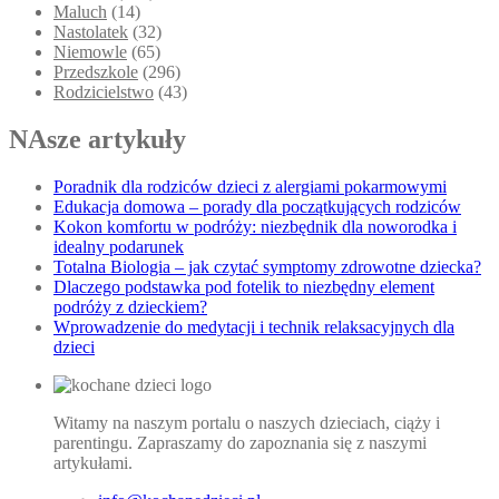
Maluch
(14)
Nastolatek
(32)
Niemowle
(65)
Przedszkole
(296)
Rodzicielstwo
(43)
NAsze artykuły
Poradnik dla rodziców dzieci z alergiami pokarmowymi
Edukacja domowa – porady dla początkujących rodziców
Kokon komfortu w podróży: niezbędnik dla noworodka i
idealny podarunek
Totalna Biologia – jak czytać symptomy zdrowotne dziecka?
Dlaczego podstawka pod fotelik to niezbędny element
podróży z dzieckiem?
Wprowadzenie do medytacji i technik relaksacyjnych dla
dzieci
Witamy na naszym portalu o naszych dzieciach, ciąży i
parentingu. Zapraszamy do zapoznania się z naszymi
artykułami.