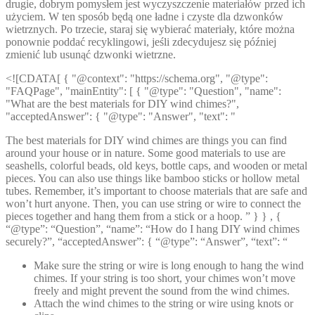
drugie, dobrym pomysłem jest wyczyszczenie materiałów przed ich
użyciem. W ten sposób będą one ładne i czyste dla dzwonków
wietrznych. Po trzecie, staraj się wybierać materiały, które można
ponownie poddać recyklingowi, jeśli zdecydujesz się później
zmienić lub usunąć dzwonki wietrzne.
<![CDATA[ { "@context": "https://schema.org", "@type":
"FAQPage", "mainEntity": [ { "@type": "Question", "name":
"What are the best materials for DIY wind chimes?",
"acceptedAnswer": { "@type": "Answer", "text": "
The best materials for DIY wind chimes are things you can find
around your house or in nature. Some good materials to use are
seashells, colorful beads, old keys, bottle caps, and wooden or metal
pieces. You can also use things like bamboo sticks or hollow metal
tubes. Remember, it’s important to choose materials that are safe and
won’t hurt anyone. Then, you can use string or wire to connect the
pieces together and hang them from a stick or a hoop. ” } } , {
“@type”: “Question”, “name”: “How do I hang DIY wind chimes
securely?”, “acceptedAnswer”: { “@type”: “Answer”, “text”: “
Make sure the string or wire is long enough to hang the wind
chimes. If your string is too short, your chimes won’t move
freely and might prevent the sound from the wind chimes.
Attach the wind chimes to the string or wire using knots or