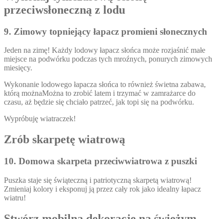
przeciwsłoneczną z lodu
9. Zimowy topniejący łapacz promieni słonecznych
Jeden na zimę! Każdy lodowy łapacz słońca może rozjaśnić małe
miejsce na podwórku podczas tych mroźnych, ponurych zimowych
miesięcy.
Wykonanie lodowego łapacza słońca to również świetna zabawa,
którą możnaMożna to zrobić latem i trzymać w zamrażarce do
czasu, aż będzie się chciało patrzeć, jak topi się na podwórku.
Wypróbuję wiatraczek!
Zrób skarpetę wiatrową
10. Domowa skarpeta przeciwwiatrowa z puszki
Puszka staje się świąteczną i patriotyczną skarpetą wiatrową!
Zmieniaj kolory i eksponuj ją przez cały rok jako idealny łapacz
wiatru!
Stwórz mobilną dekorację na świeżym