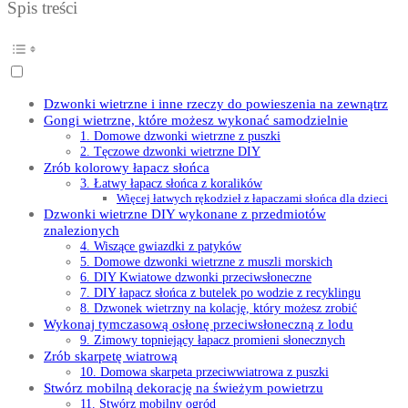
Spis treści
Dzwonki wietrzne i inne rzeczy do powieszenia na zewnątrz
Gongi wietrzne, które możesz wykonać samodzielnie
1. Domowe dzwonki wietrzne z puszki
2. Tęczowe dzwonki wietrzne DIY
Zrób kolorowy łapacz słońca
3. Łatwy łapacz słońca z koralików
Więcej łatwych rękodzieł z łapaczami słońca dla dzieci
Dzwonki wietrzne DIY wykonane z przedmiotów
znalezionych
4. Wiszące gwiazdki z patyków
5. Domowe dzwonki wietrzne z muszli morskich
6. DIY Kwiatowe dzwonki przeciwsłoneczne
7. DIY łapacz słońca z butelek po wodzie z recyklingu
8. Dzwonek wietrzny na kolację, który możesz zrobić
Wykonaj tymczasową osłonę przeciwsłoneczną z lodu
9. Zimowy topniejący łapacz promieni słonecznych
Zrób skarpetę wiatrową
10. Domowa skarpeta przeciwwiatrowa z puszki
Stwórz mobilną dekorację na świeżym powietrzu
11. Stwórz mobilny ogród