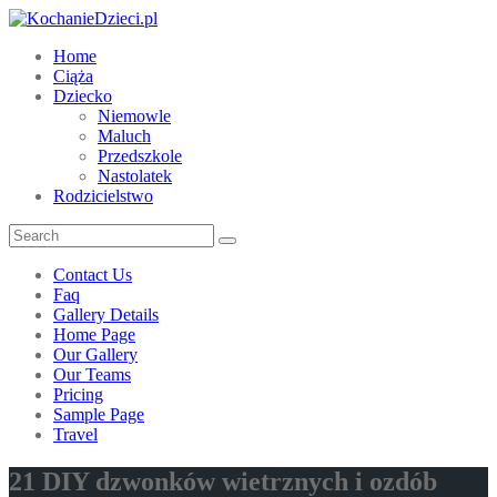
Home
Ciąża
Dziecko
Niemowle
Maluch
Przedszkole
Nastolatek
Rodzicielstwo
Contact Us
Faq
Gallery Details
Home Page
Our Gallery
Our Teams
Pricing
Sample Page
Travel
21 DIY dzwonków wietrznych i ozdób