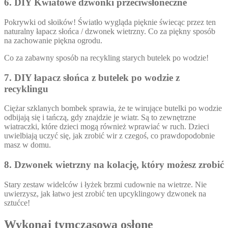
6. DIY Kwiatowe dzwonki przeciwsłoneczne
Pokrywki od słoików! Światło wygląda pięknie świecąc przez ten
naturalny łapacz słońca / dzwonek wietrzny. Co za piękny sposób
na zachowanie piękna ogrodu.
Co za zabawny sposób na recykling starych butelek po wodzie!
7. DIY łapacz słońca z butelek po wodzie z
recyklingu
Ciężar szklanych bombek sprawia, że te wirujące butelki po wodzie
odbijają się i tańczą, gdy znajdzie je wiatr. Są to zewnętrzne
wiatraczki, które dzieci mogą również wprawiać w ruch. Dzieci
uwielbiają uczyć się, jak zrobić wir z czegoś, co prawdopodobnie
masz w domu.
8. Dzwonek wietrzny na kolację, który możesz zrobić
Stary zestaw widelców i łyżek brzmi cudownie na wietrze. Nie
uwierzysz, jak łatwo jest zrobić ten upcyklingowy dzwonek na
sztućce!
Wykonaj tymczasową osłonę