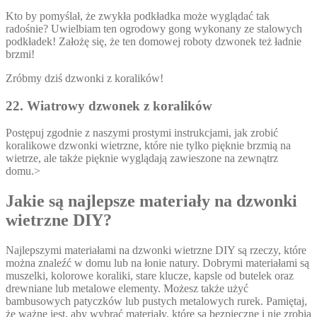
Kto by pomyślał, że zwykła podkładka może wyglądać tak
radośnie? Uwielbiam ten ogrodowy gong wykonany ze stalowych
podkładek! Założę się, że ten domowej roboty dzwonek też ładnie
brzmi!
Zróbmy dziś dzwonki z koralików!
22. Wiatrowy dzwonek z koralików
Postępuj zgodnie z naszymi prostymi instrukcjami, jak zrobić
koralikowe dzwonki wietrzne, które nie tylko pięknie brzmią na
wietrze, ale także pięknie wyglądają zawieszone na zewnątrz
domu.>
Jakie są najlepsze materiały na dzwonki
wietrzne DIY?
Najlepszymi materiałami na dzwonki wietrzne DIY są rzeczy, które
można znaleźć w domu lub na łonie natury. Dobrymi materiałami są
muszelki, kolorowe koraliki, stare klucze, kapsle od butelek oraz
drewniane lub metalowe elementy. Możesz także użyć
bambusowych patyczków lub pustych metalowych rurek. Pamiętaj,
że ważne jest, aby wybrać materiały, które są bezpieczne i nie zrobią