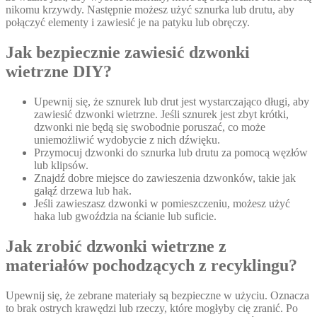
nikomu krzywdy. Następnie możesz użyć sznurka lub drutu, aby
połączyć elementy i zawiesić je na patyku lub obręczy.
Jak bezpiecznie zawiesić dzwonki
wietrzne DIY?
Upewnij się, że sznurek lub drut jest wystarczająco długi, aby
zawiesić dzwonki wietrzne. Jeśli sznurek jest zbyt krótki,
dzwonki nie będą się swobodnie poruszać, co może
uniemożliwić wydobycie z nich dźwięku.
Przymocuj dzwonki do sznurka lub drutu za pomocą węzłów
lub klipsów.
Znajdź dobre miejsce do zawieszenia dzwonków, takie jak
gałąź drzewa lub hak.
Jeśli zawieszasz dzwonki w pomieszczeniu, możesz użyć
haka lub gwoździa na ścianie lub suficie.
Jak zrobić dzwonki wietrzne z
materiałów pochodzących z recyklingu?
Upewnij się, że zebrane materiały są bezpieczne w użyciu. Oznacza
to brak ostrych krawędzi lub rzeczy, które mogłyby cię zranić. Po